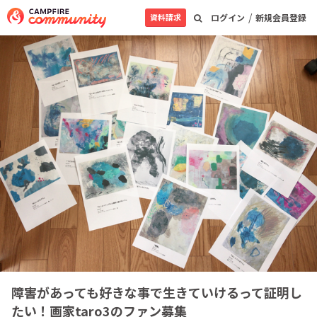
/
資料請求
ログイン
新規会員登録
障害があっても好きな事で生きていけるって証明し
たい！画家taro3のファン募集