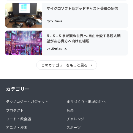
マイクロソフト系ポッドキャスト番組の配信
by tkizawa
N∴S∴S まだ観ぬ世界へ-自由を愛する超人願
望がある貴方へ向けた場所
by Libertas_llc
このカテゴリーをもっと見る
カテゴリー
テクノロジー・ガジェット
まちづくり・地域活性化
プロダクト
音楽
フード・飲食店
チャレンジ
アニメ・漫画
スポーツ