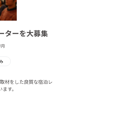
ーターを大募集
/月
み
り取材をした良質な宿泊レ
います。