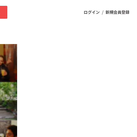
/
求
ログイン
新規会員登録
ニティ
プロダクト
ファッション
スポーツ
ケア
まちづくり・地域活性化