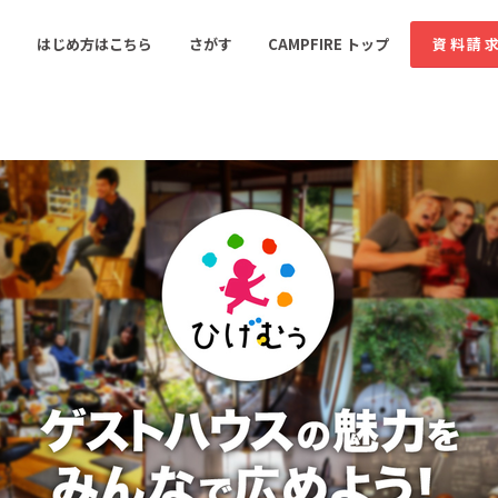
コミュニティ詳細
はじめ方はこちら
さがす
CAMPFIRE トップ
資料請
すめのコミュニティ
人気のコミュニティ
新着のコミュ
音楽
舞台・パフォーマンス
ゲーム・サービス開発
フード・飲食店
書籍・雑誌出版
アニメ・漫画
ソーシャルグッド
ビューティー・ヘルス