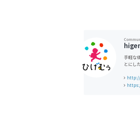
hige
手軽な
とにし
http:
https