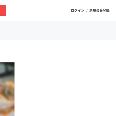
/
求
ログイン
新規会員登録
ニティ
プロダクト
ファッション
スポーツ
ケア
まちづくり・地域活性化