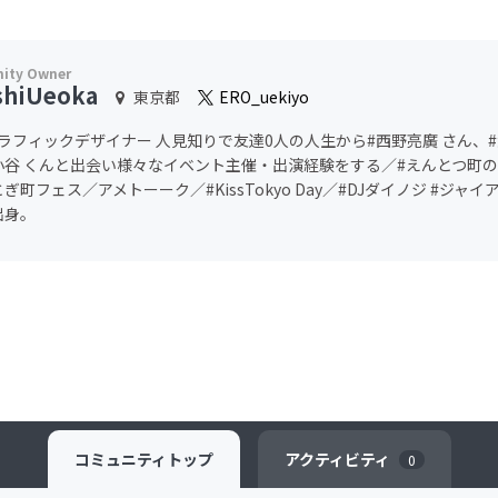
shiUeoka
東京都
ERO_uekiyo
#グラフィックデザイナー 人見知りで友達0人の人生から#西野亮廣 さん、
小谷 くんと出会い様々なイベント主催・出演経験をする／#えんとつ町の
ぎ町フェス／アメトーーク／#KissTokyo Day／#DJダイノジ #ジャ
出身。
コミュニティ
トップ
アクティビティ
0