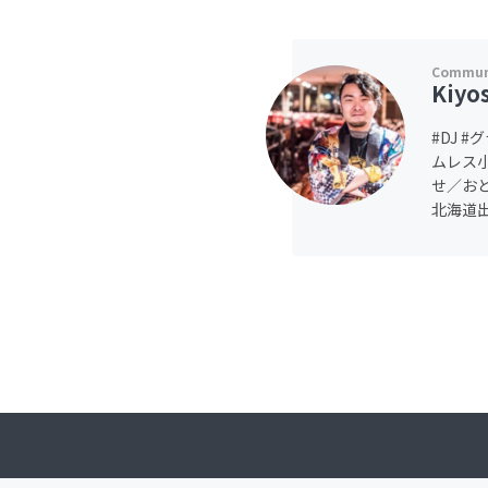
Kiyo
#DJ 
ムレス
せ／おと
北海道