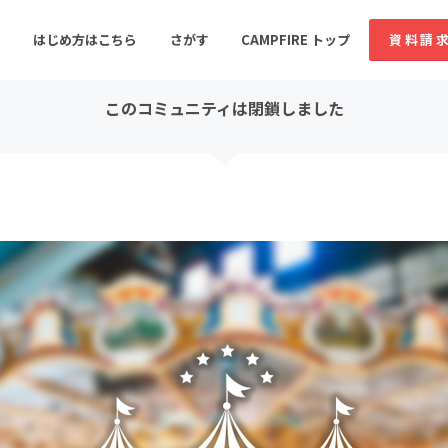
コミュニティ詳細
はじめ方はこちら
さがす
CAMPFIRE トップ
資料請
このコミュニティは閉鎖しました
すめのコミュニティ
人気のコミュニティ
新着のコミュ
音楽
舞台・パフォーマンス
ゲーム・サービス開発
フード・飲食店
書籍・雑誌出版
アニメ・漫画
ソーシャルグッド
ビューティー・ヘルス