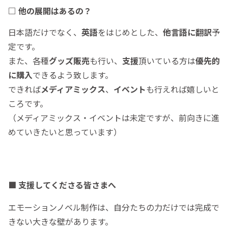
□ 他の展開はあるの？
日本語だけでなく、
英語
をはじめとした、
他言語に翻訳
予
定です。
また、各種
グッズ販売
も行い、
支援
頂いている方は
優先的
に購入
できるよう致します。
できれば
メディアミックス
、
イベント
も行えれば嬉しいと
ころです。
（メディアミックス・イベントは未定ですが、前向きに進
めていきたいと思っています）
■ 支援してくださる皆さまへ
エモーションノベル制作は、自分たちの力だけでは完成で
きない大きな壁があります。