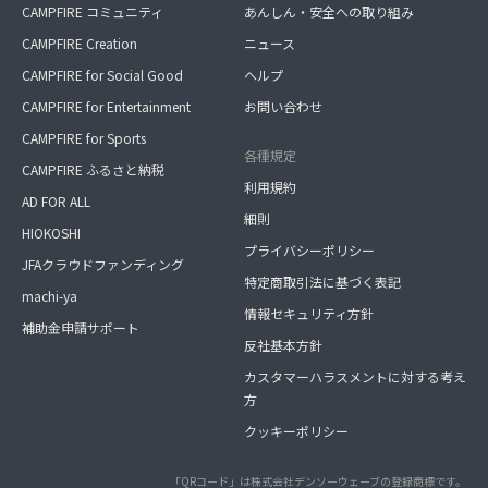
CAMPFIRE コミュニティ
あんしん・安全への取り組み
CAMPFIRE Creation
ニュース
CAMPFIRE for Social Good
ヘルプ
CAMPFIRE for Entertainment
お問い合わせ
CAMPFIRE for Sports
各種規定
CAMPFIRE ふるさと納税
利用規約
AD FOR ALL
細則
HIOKOSHI
プライバシーポリシー
JFAクラウドファンディング
特定商取引法に基づく表記
machi-ya
情報セキュリティ方針
補助金申請サポート
反社基本方針
カスタマーハラスメントに対する考え
方
クッキーポリシー
「QRコード」は株式会社デンソーウェーブの登録商標です。