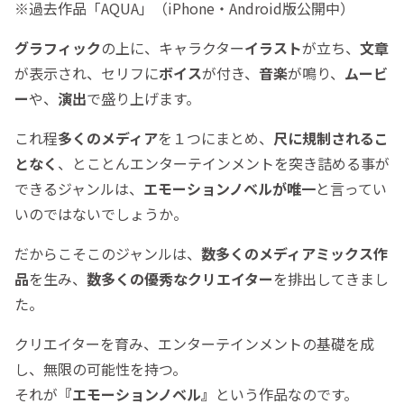
※過去作品「AQUA」（iPhone・Android版公開中）
グラフィック
の上に、キャラクター
イラスト
が立ち、
文章
が表示され、
セリフに
ボイス
が付き、
音楽
が鳴り、
ムービ
ー
や、
演出
で盛り上げます。
これ程
多くのメディア
を１つにまとめ、
尺に規制されるこ
となく
、とことんエンターテインメントを突き詰める事が
できるジャンルは、
エモーションノベルが唯一
と言ってい
いのではないでしょうか。
だからこそこのジャンルは、
数多くのメディアミックス作
品
を生み、
数多くの優秀なクリエイター
を排出してきまし
た。
クリエイターを育み、エンターテインメントの基礎を成
し、無限の可能性を持つ。
それが
『エモーションノベル』
という作品なのです。