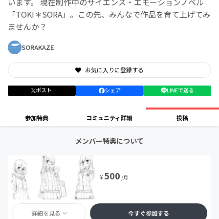
います。 現在制作中のサイエンス・エモーションノベル
「TOKI＊SORA」。この先、みんなで作品を育て上げてみ
ませんか？
SORAKAZE
お気に入りに登録する
ポスト
シェア
LINEで送る
参加特典
コミュニティ詳細
投稿
メンバー特典について
500
¥
/月
詳細を見る
今すぐ参加する