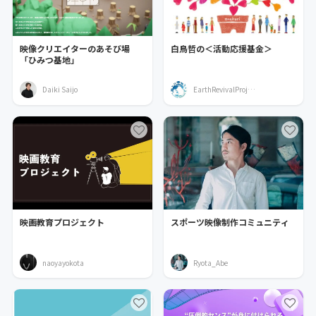
映像クリエイターのあそび場
白鳥哲の＜活動応援基金＞
「ひみつ基地」
Daiki Saijo
EarthRevivalProject
映画教育プロジェクト
スポーツ映像制作コミュニティ
naoyayokota
Ryota_Abe