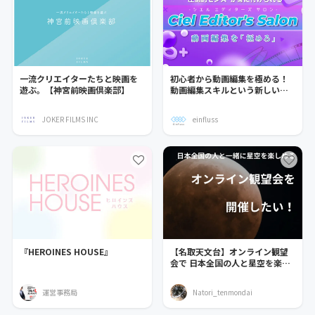
一流クリエイターたちと映画を
初心者から動画編集を極める！
遊ぶ。【神宮前映画倶楽部】
動画編集スキルという新しい収
入の柱を作りませんか？
JOKER FILMS INC
einfluss
『HEROINES HOUSE』
【名取天文台】オンライン観望
会で 日本全国の人と星空を楽し
みたい！
運営事務局
Natori_tenmondai