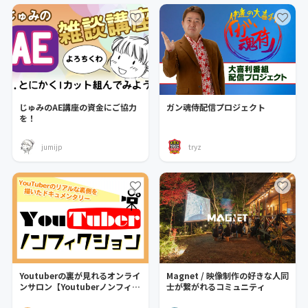
じゅみのAE講座の資金にご協力
ガン魂侍配信プロジェクト
を！
jumijp
tryz
Youtuberの裏が見れるオンライ
Magnet / 映像制作の好きな人同
ンサロン【Youtuberノンフィク
士が繋がれるコミュニティ
ション】