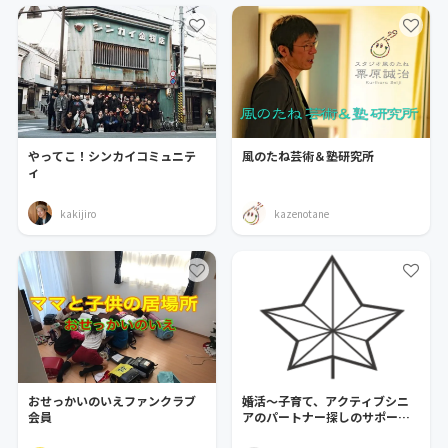
やってこ！シンカイコミュニテ
風のたね芸術＆塾研究所
ィ
kakijiro
kazenotane
おせっかいのいえファンクラブ
婚活～子育て、アクティブシニ
会員
アのパートナー探しのサポート
のトータルパッケージ