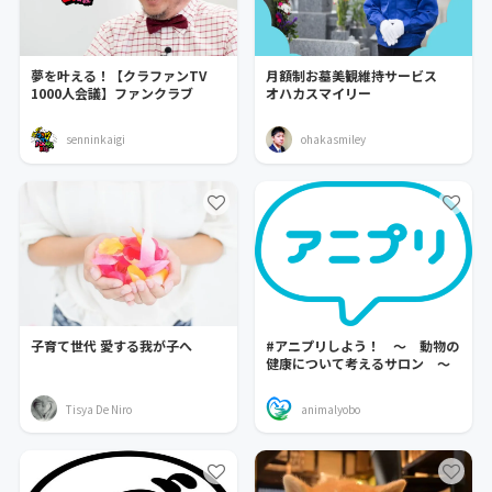
夢を叶える！【クラファンTV
月額制お墓美観維持サービス
1000人会議】ファンクラブ
オハカスマイリー
senninkaigi
ohakasmiley
子育て世代 愛する我が子へ
#アニプリしよう！ ～ 動物の
健康について考えるサロン ～
Tisya De Niro
animalyobo