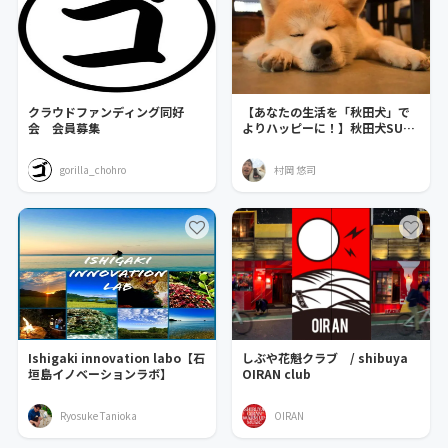
クラウドファンディング同好
【あなたの生活を「秋田犬」で
会 会員募集
よりハッピーに！】秋田犬SUN
ファンクラブ
gorilla_chohro
村岡 悠司
Ishigaki innovation labo【石
しぶや花魁クラブ / shibuya
垣島イノベーションラボ】
OIRAN club
Ryosuke Tanioka
OIRAN