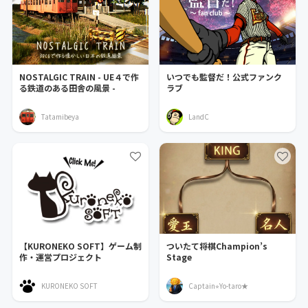
NOSTALGIC TRAIN - UE４で作
いつでも監督だ！公式ファンク
る鉄道のある田舎の風景 -
ラブ
Tatamibeya
LandC
【KURONEKO SOFT】ゲーム制
ついたて将棋Champion’s
作・運営プロジェクト
Stage
KURONEKO SOFT
Captain⭐︎Yo-taro★