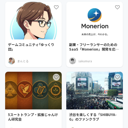
ゲームコミュニティ｢ゆっくり
副業・フリーランサーのための
団｣
SaaS「Monerion」開発を応援
してください！
まんとる
sakumura
5スートトランプ・拡張じゃんけ
渋谷を楽しくする「SHIBUYA-
ん研究会
G」のファンクラブ