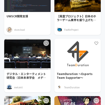
UWSCR開発支援
【風雲プロジェクト】日本のホ
ラーゲーム業界を盛り上げたい
っ!!
stuncloud
FooNnProject
デジタル・エンターティメント
TeamDuration ～Esports
研究会（日本未来学会 メディ
Team Supporter～
ア部会）
metakit
TeamDuration