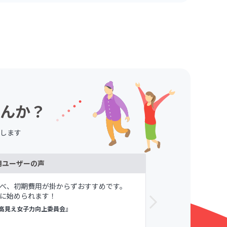
んか？
します
用ユーザーの声
べ、初期費用が掛からずおすすめです。
メンバーや自
に始められます！
が寛容である
すめしてます。
高見え女子力向上委員会』
議論メシ