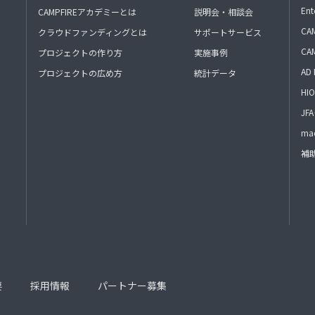
Ent
CAMPFIREアカデミーとは
説明会・相談会
CAM
クラウドファンディングとは
サポートサービス
CA
プロジェクトの作り方
実施事例
AD 
プロジェクトの広め方
統計データ
HIO
J
mac
補
要
採用情報
パートナー募集