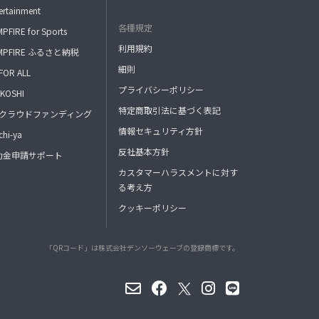
ertainment
各種規定
PFIRE for Sports
利用規約
MPFIRE ふるさと納税
細則
FOR ALL
プライバシーポリシー
KOSHI
特定商取引法に基づく表記
FAクラウドファンディング
情報セキュリティ方針
hi-ya
反社基本方針
助金申請サポート
カスタマーハラスメントに対す
る考え方
クッキーポリシー
「QRコード」は株式会社デンソーウェーブの登録商標です。