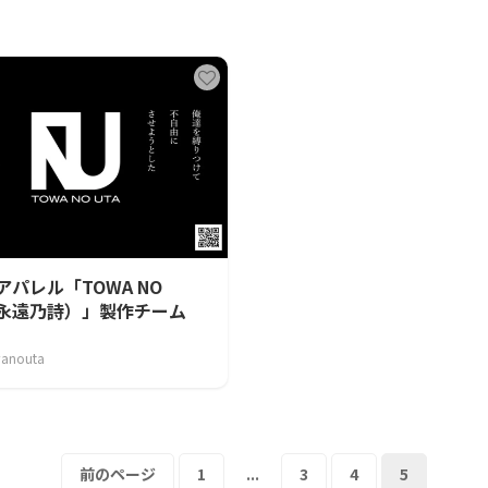
CAMPFIRE for Social Good
CAMPFIRE Creation
アパレル「TOWA NO
（永遠乃詩）」製作チーム
anouta
前のページ
1
...
3
4
5