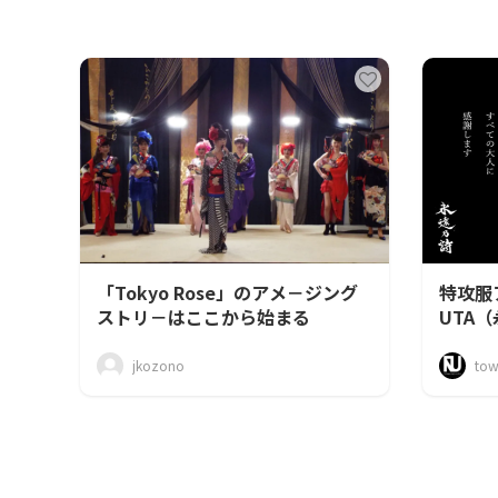
「Tokyo Rose」のアメ－ジング
特攻服
ストリ－はここから始まる
UTA
jkozono
tow