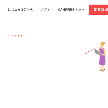
はじめ方はこちら
さがす
CAMPFIRE トップ
資料請
すめのコミュニティ
人気のコミュニティ
新着のコミュ
音楽
舞台・パフォーマンス
ゲーム・サービス開発
フード・飲食店
書籍・雑誌出版
アニメ・漫画
ソーシャルグッド
ビューティー・ヘルス