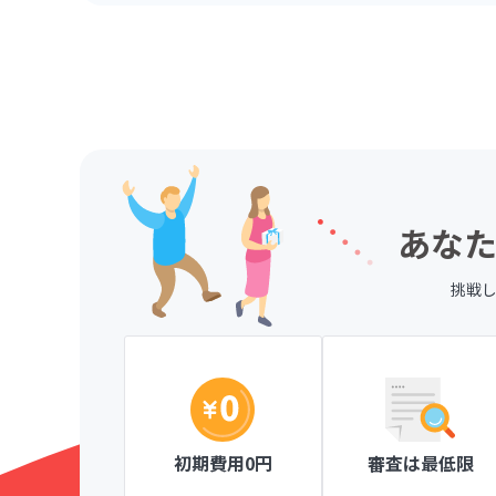
あなた
挑戦
、一目で分か
ページ作成が簡単な操作ででき、見やすい
がとても楽しく
にも安心です。
Knitty member's club ニッティメンバーズク
初期費用0円
審査は最低限
！