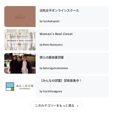
淡色女子オンラインスクール
by tanshokujoshi
Woman's Real Closet
by Mami Nunoyama
僕らの屋根裏部屋
by bokuragamatoumono
【みんなの部室】部員募集中！
by YuichiHasegawa
このカテゴリーをもっと見る