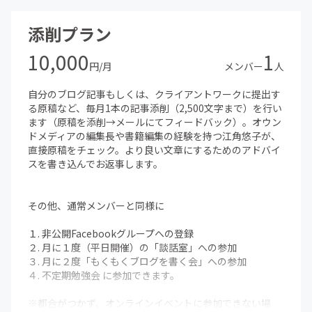
添削プラン
■WordPressをはじめたい
福岡在住のライター・タケウチノゾミさんにをテーマに
10,000
1
WordPressの特徴やメリット・デメリットについて講座を
円/月
メンバー
人
してもらいました。
自分のブログ記事もしくは、クライアントワークに提出す
■エッセイってどうやったら出せるの？
る原稿など、毎月1本の記事添削（2,500文字まで）を行い
ライターで作家の太田明日香さんにお話を聞かせてもらい
ます（原稿を添削→メールにてフィードバック）。オウン
ました。
ドメディアの編集長や書籍編集の経験を持つ江角悠子が、
直接原稿をチェック。より良い文章にするためのアドバイ
■書く仕事がしたい
スを書き込んでお返事します。
雑誌の記事から書籍のブックライティング、コラムの連載
など、幅広く活躍されるさとゆみさんをゲストに招いて、
いろんな質問に答えてもらいました！
その他、通常メンバーと同様に
■書きたいけど書けない人のためのブログ講座
１. 非公開Facebookグループへの登録
開催するたびに満席となる人気の講座をサロン内で開催し
２. 月に１度（平日開催）の「談話室」への参加
ました！
３. 月に２度「もくもくブログを書く会」への参加
４. 不定期勉強会 に参加できます。
■ライター仕事獲得方法（副業でライターをする）
会社員もしながら、しかも小さいお子さんを育てつつ、副
※都合がつかず、オンラインイベントに参加できない場