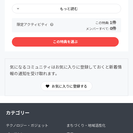
業としてライターをする永見薫さんにお話を聞かせてもら
合、アーカイブを残しておくので、あとからでも視聴して
いました！
いただけます。これまでの不定期勉強会のアーカイブも視
もっと読む
聴可能。
■初心者から経験者まで活用できるクラウドソーシング講
1件
この特典:
座
限定アクティビティ
イベントへの参加は必須ではありません。Facebookペー
0件
メンバーすべて:
京都ライター塾卒業生のタケウチさんに、まずランサーズ
ジを見るだけ、オンライン上で交流するだけ、気が向いた
で1件ライターの仕事を自分で獲得してみたいという人の
らイベントに参加など、ご自分のスタイルで楽しんでくだ
この特典を選ぶ
ために、第一歩何をしたら良いのか、そこから、継続的に
さい。
案件をもらうには？といったことを経験を交えて具体的に
お話してもらいました！
【アーカイブ一例】
■Instagramの攻略法
気になるコミュニティはお気に入りに登録しておくと新着情
フォロワー12万人超え！暮らし系ライターのおおのしょう
報の通知を受け取れます。
こさんにお話を聞きました。「しょ～このインスタ攻略
法」も提供してもらっています！
お気に入りに登録する
■WordPressをはじめたい
福岡在住のライター・タケウチノゾミさんにをテーマに
WordPressの特徴やメリット・デメリットについて講座を
してもらいました。
カテゴリー
■エッセイってどうやったら出せるの？
テクノロジー・ガジェット
まちづくり・地域活性化
ライターで作家の太田明日香さんにお話を聞かせてもらい
ました。