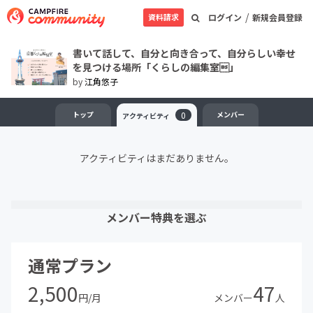
/
資料請求
ログイン
新規会員登録
書いて話して、自分と向き合って、自分らしい幸せ
を見つける場所「くらしの編集室」
by
江角悠子
トップ
0
メンバー
アクティビティ
アクティビティはまだありません。
メンバー特典を選ぶ
通常プラン
2,500
47
円/月
メンバー
人