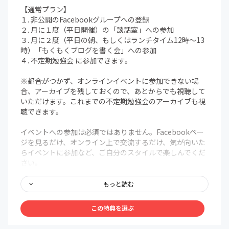
【通常プラン】
１. 非公開のFacebookグループへの登録
２. 月に１度（平日開催）の「談話室」への参加
３. 月に２度（平日の朝、もしくはランチタイム12時〜13
時）「もくもくブログを書く会」への参加
４. 不定期勉強会 に参加できます。
※都合がつかず、オンラインイベントに参加できない場
合、アーカイブを残しておくので、あとからでも視聴して
いただけます。これまでの不定期勉強会のアーカイブも視
聴できます。
イベントへの参加は必須ではありません。Facebookペー
ジを見るだけ、オンライン上で交流するだけ、気が向いた
らイベントに参加など、ご自分のスタイルで楽しんでくだ
さい。
【アーカイブ一例】
もっと読む
■Instagramの攻略法
フォロワー12万人超え！暮らし系ライターのおおのしょう
この特典を選ぶ
こさんにお話を聞きました。「しょ～このインスタ攻略
法」も提供してもらっています！