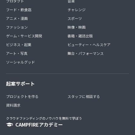
プロダクト
音楽
フード・飲食店
チャレンジ
■書く仕事がしたい
雑誌の記事から書籍のブックライティング、コラムの連載
アニメ・漫画
スポーツ
など、幅広く活躍されるさとゆみさんをゲストに招いて、
ファッション
映像・映画
いろんな質問に答えてもらいました！
ゲーム・サービス開発
書籍・雑誌出版
■ライター仕事獲得方法（副業でライターをする）
ビジネス・起業
ビューティー・ヘルスケア
会社員もしながら、しかも小さいお子さんを育てつつ、副
アート・写真
舞台・パフォーマンス
業としてライターをする永見薫さんにお話を聞かせてもら
いました！
ソーシャルグッド
■初心者から経験者まで活用できるクラウドソーシング講
座
起案サポート
京都ライター塾卒業生のタケウチさんに、まずランサーズ
で1件ライターの仕事を自分で獲得してみたいという人の
ために、第一歩何をしたら良いのか、そこから、継続的に
プロジェクトを作る
スタッフに相談する
案件をもらうには？といったことを経験を交えて具体的に
資料請求
お話してもらいました！
クラウドファンディングのノウハウを無料で学ぼう
CAMPFIREアカデミー