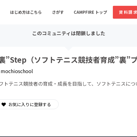
はじめ方はこちら
さがす
CAMPFIRE トップ
資料請
このコミュニティは閉鎖しました
すめのコミュニティ
人気のコミュニティ
新着のコミュ
”裏”Step（ソフトテニス競技者育成”裏”
y
mochioschool
音楽
舞台・パフォーマンス
フトテニス競技者の育成・成長を目指して、ソフトテニスにつ
ゲーム・サービス開発
フード・飲食店
書籍・雑誌出版
アニメ・漫画
お気に入りに登録する
ソーシャルグッド
ビューティー・ヘルス