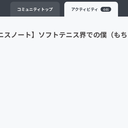
CAMPFIRE for Social Good
CAMPFIRE Creation
コミュニティ
トップ
アクティビティ
446
テニスノート】ソフトテニス界での僕（もち