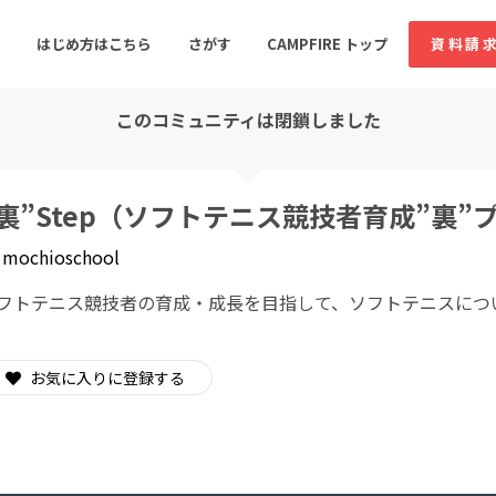
はじめ方はこちら
さがす
CAMPFIRE トップ
資料請
このコミュニティは閉鎖しました
すめのコミュニティ
人気のコミュニティ
新着のコミュ
”裏”Step（ソフトテニス競技者育成”裏”
y
mochioschool
音楽
舞台・パフォーマンス
フトテニス競技者の育成・成長を目指して、ソフトテニスにつ
ゲーム・サービス開発
フード・飲食店
書籍・雑誌出版
アニメ・漫画
お気に入りに登録する
ソーシャルグッド
ビューティー・ヘルス