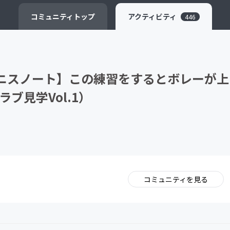
CAMPFIRE for Social Good
CAMPFIRE Creation
コミュニティ
トップ
アクティビティ
446
テニスノート】この練習をするとボレーが上
ブ見学Vol.1）
コミュニティを見る
。