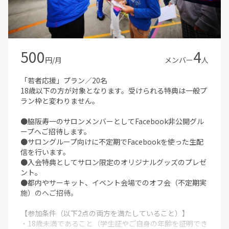
500
4
円/月
メンバー
人
「若者応援」プラン／20名
18歳以下の方が対象となります。受けられる特典は一般プ
ラン枠と変わりません。
●脇阪寿一のサロンメンバーとしてFacebook非公開グル
ープへご招待します。
●サロングループ向けに不定期でFacebookを使った生配
信を行います。
●入会特典としてサロン限定のオリジナルグッズのプレゼ
ント。
●都内やサーキット、イベント会場でのオフ会（不定期実
施）のへご招待。
【参加条件（以下2点の両方を満たしていること）】
・18歳未満であること（学生証やご自身の年齢を証明でき