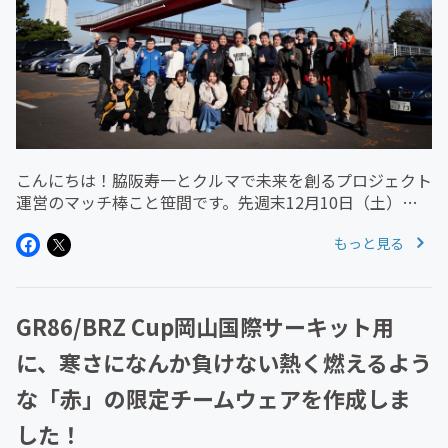
こんにちは！脇阪寿一とクルマで未来を創るプロジェクト
運営のマッチ棒こと笹間です。先週末12月10日（土）
は、11プロジェクトメンバーで1日楽しむ日！ということ
もっと見る
で、朝から千葉にドライブ、そして夕方からは都内で忘年
会に二次会、と11プロジ...
GR86/BRZ Cup岡山国際サーキット用
に、寒さになんか負けない熱く燃えるよう
な「赤」の限定チームウェアを作成しま
した！