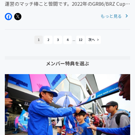
運営のマッチ棒こと笹間です。2022年のGR86/BRZ Cupも
いよいよ最終ラウンド、岡山国際サーキットの第5戦6戦
もっと見る
のダブルヘッダー最終戦ですね。今日は予選と第5戦の決
勝。このブロ...
...
1
2
3
4
12
メンバー特典を選ぶ