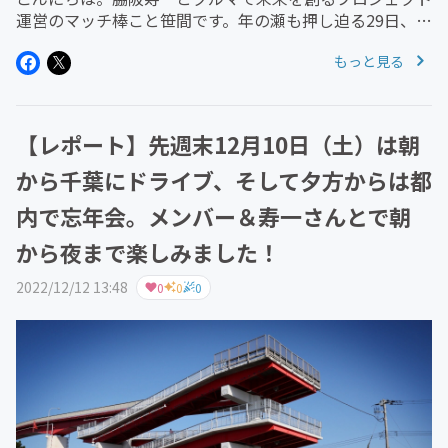
運営のマッチ棒こと笹間です。年の瀬も押し迫る29日、
11プロジェクトではちょっと特別なeMotorSports体験会
もっと見る
を行いました。11プロジェクト内のグランツーリスモ企
画JSGGシリ...
【レポート】先週末12月10日（土）は朝
から千葉にドライブ、そして夕方からは都
内で忘年会。メンバー＆寿一さんとで朝
から夜まで楽しみました！
2022/12/12 13:48
0
0
0