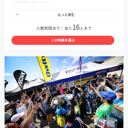
る証明書の提示必須）
・今年度末（2020/4/1）時点で18歳以下であること
（2001年4月2日以降生まれ）
もっと読む
※こちらのリターンは18歳以下のみ対象です。
16
人数制限あり：あと
人まで
【注意事項】
・参加後、対象から外れる条件は、18歳の誕生日を迎えた
この特典を選ぶ
後の初回の年度末を迎えたとき（ストレートで高校を卒業
した場合の卒業年度終了時）
・対象から外れた後も参加を継続する場合は一般枠での再
入会をお願いします。
・入会後、10日以内に証明書データの提示がない場合、お
子様の情報で入会をし参加していることがわかった場合、
強制退会となる場合があります。