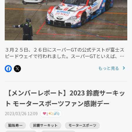
３月２５日、２６日にスーパーGTの公式テストが富士ス
ピードウェイで行われました。スーパーGTといえば、我
らが１１プロジェクトのオーナーの脇阪寿一も、TGR
もっと見る
TEAM SARD の監督として参加している、国内最高峰の
レースです。１１プロ...
【メンバーレポート】2023 鈴鹿サーキッ
ト モータースポーツファン感謝デー
2023/03/26 12:09
1
0
0
脇阪寿一
鈴鹿サーキット
モータースポーツ