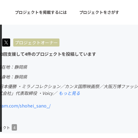
プロジェクトを掲載するには
プロジェクトをさがす
プロジェクトオーナー
ターン
注目の新着プロジェクト
募集終了が近いプロ
30回支援して4件のプロジェクトを投稿しています
現在地：静岡県
音楽
舞台・パフォーマンス
出身地：静岡県
全日本優勝 ・ミラノコレクション／カンヌ国際映画祭／大阪万博ファッ
ゲーム・サービス開発
フード・飲食店
会社」代表取締役 ・Voicy／
もっと見る
書籍・雑誌出版
アニメ・漫画
ram.com/shohei_sano_/
チャレンジ
ビューティー・ヘルス
ェクト
4