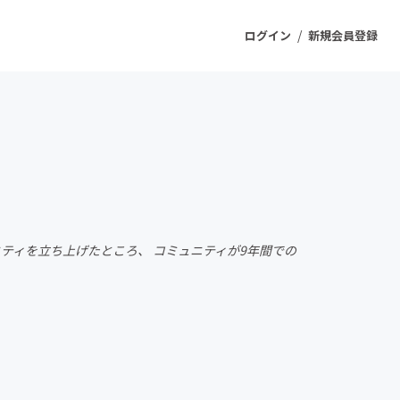
/
ログイン
新規会員登録
ジェクト
もうすぐ公開されます
プロダクト
ニティを立ち上げたところ、 コミュニティが9年間での
ファッション
スポーツ
ケア
ソーシャルグッド