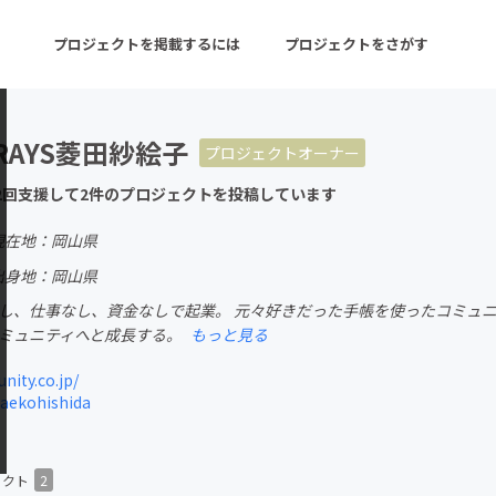
プロジェクトを掲載するには
プロジェクトをさがす
RAYS菱田紗絵子
プロジェクトオーナー
ターン
注目の新着プロジェクト
募集終了が近いプロ
2回支援して2件のプロジェクトを投稿しています
現在地：岡山県
音楽
舞台・パフォーマンス
出身地：岡山県
格なし、仕事なし、資金なしで起業。 元々好きだった手帳を使ったコミュ
ゲーム・サービス開発
フード・飲食店
コミュニティへと成長する。
もっと見る
書籍・雑誌出版
アニメ・漫画
ity.co.jp/
aekohishida
チャレンジ
ビューティー・ヘルス
ェクト
2