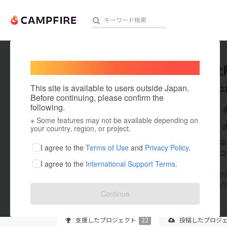
Welcome,
International users
合同会社
人気のプロジェクト
注目のリ
This site is available to users outside Japan.
これまでに2
Before continuing, please confirm the
following.
在住国：日本
※ Some features may not be available depending on
アート・写真
出身国：日本
your country, region, or project.
2015年、資
テクノロジー・ガジェット
I agree to the
Terms of Use
and
Privacy Policy
.
べ1000名超の
I agree to the
International Support Terms
.
映像・映画
rays-commun
ameblo.jp/s
ビジネス・起業
Continue
まちづくり・地域活性化
支援した
プロジェクト
22
投稿した
プロジ