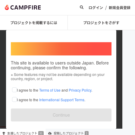
/
ログイン
新規会員登録
プロジェクトを掲載するには
プロジェクトをさがす
Welcome,
International users
This site is available to users outside Japan. Before
continuing, please confirm the following.
bsjbsjbsjbsj
※ Some features may not be available depending on your
country, region, or project.
プロジェクトオーナー
I agree to the
Terms of Use
and
Privacy Policy
.
これまでに31回支援して2件のプロジェクトを投稿しています
I agree to the
International Support Terms
.
在住国：未設定
出身国：未設定
Continue
支援した
プロジェクト
投稿した
プロジェクト
31
2