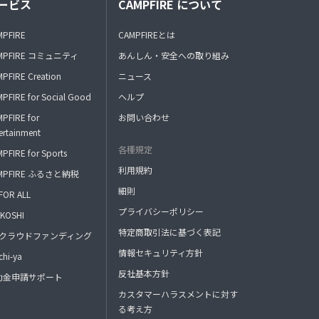
ービス
CAMPFIRE について
MPFIRE
CAMPFIREとは
MPFIRE コミュニティ
あんしん・安全への取り組み
PFIRE Creation
ニュース
PFIRE for Social Good
ヘルプ
PFIRE for
お問い合わせ
ertainment
各種規定
PFIRE for Sports
利用規約
MPFIRE ふるさと納税
細則
FOR ALL
プライバシーポリシー
KOSHI
特定商取引法に基づく表記
FAクラウドファンディング
情報セキュリティ方針
hi-ya
反社基本方針
助金申請サポート
カスタマーハラスメントに対す
る考え方