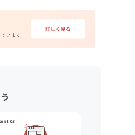
ょう
oint 03