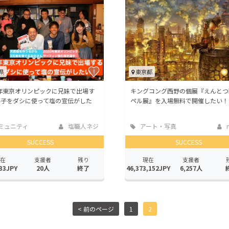
CAMPFIRE for Social Good
CAMPFIRE Creation
CAMPFIREふるさと納税
machi-ya
コミュニティ
県
東京都
0年東京オリンピックに兄妹で出場す
キングコング西野の個展『えんとつ
い子をダシに使って塩の宣伝がした
ペル展』を入場無料で開催したい！
ミュニティ
塩職人ネジ
アート・写真
n
SUCCESS
SUCCESS
在
支援者
残り
現在
支援者
33JPY
20人
終了
46,373,152JPY
6,257人
< 前のページ
1
2