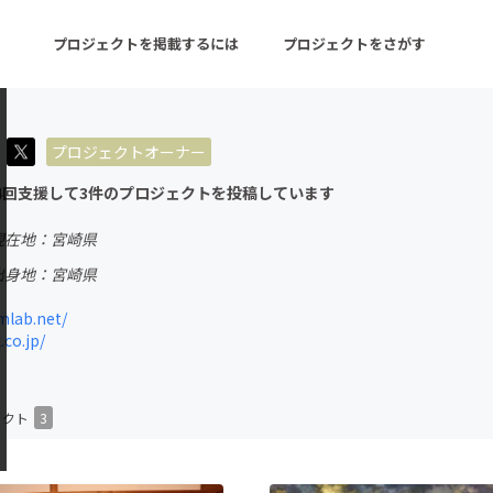
プロジェクトを掲載するには
プロジェクトをさがす
プロジェクトオーナー
ターン
注目の新着プロジェクト
募集終了が近いプロ
4回支援して3件のプロジェクトを投稿しています
現在地：宮崎県
音楽
舞台・パフォーマンス
出身地：宮崎県
ゲーム・サービス開発
フード・飲食店
mlab.net/
co.jp/
書籍・雑誌出版
アニメ・漫画
チャレンジ
ビューティー・ヘルス
ェクト
3