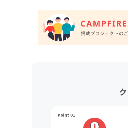
ク
Point 01