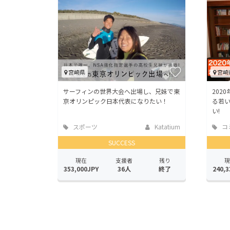
宮崎県
宮崎
サーフィンの世界大会へ出場し、兄妹で東
202
京オリンピック日本代表になりたい！
る若
い!
スポーツ
Katatium
コ
SUCCESS
現在
支援者
残り
現
353,000JPY
36人
終了
240,3