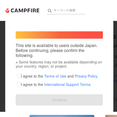
Welcome,
International users
Yosei Ito
人気のプロジェクト
注目のリ
This site is available to users outside Japan.
これまでに2
Before continuing, please confirm the
following.
在住国：日本
※ Some features may not be available depending on
アート・写真
出身国：日本
your country, region, or project.
テクノロジー・ガジェット
takachiho.l
I agree to the
Terms of Use
and
Privacy Policy
.
lumber-mill.
I agree to the
International Support Terms
.
映像・映画
ビジネス・起業
支援した
プロジェクト
24
投稿した
プロジ
Continue
まちづくり・地域活性化