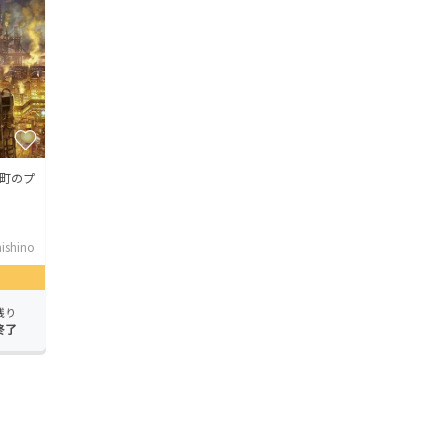
町のプ
ishino
残り
終了