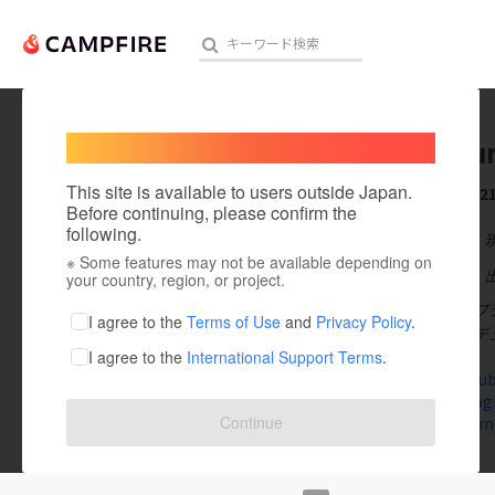
Welcome,
International users
Gaku Ku
人気のプロジェクト
注目のリ
This site is available to users outside Japan.
これまでに2
Before continuing, please confirm the
following.
在住国：日本
※ Some features may not be available depending on
アート・写真
出身国：日本
your country, region, or project.
・ナゴヤアップデ
テクノロジー・ガジェット
I agree to the
Terms of Use
and
Privacy Policy
.
・フードプロデ
I agree to the
International Support Terms
.
映像・映画
www.youtub
www.instag
ビジネス・起業
Continue
twitter.co
まちづくり・地域活性化