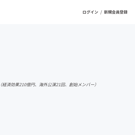
/
ログイン
新規会員登録
ジェクト
もうすぐ公開されます
プロダクト
（経済効果210億円、海外公演21回、創始メンバー）
ファッション
スポーツ
ケア
ソーシャルグッド