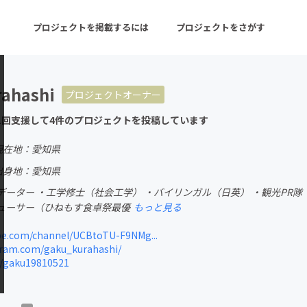
プロジェクトを掲載するには
プロジェクトをさがす
rahashi
プロジェクトオーナー
ターン
注目の新着プロジェクト
募集終了が近いプロ
1回支援して4件のプロジェクトを投稿しています
現在地：愛知県
音楽
舞台・パフォーマンス
出身地：愛知県
ーター ・工学修士（社会工学） ・バイリンガル（日英） ・観光PR隊
ゲーム・サービス開発
フード・飲食店
ューサー（ひねもす食卓祭最優
もっと見る
書籍・雑誌出版
アニメ・漫画
e.com/channel/UCBtoTU-F9NMg...
ram.com/gaku_kurahashi/
チャレンジ
ビューティー・ヘルス
m/gaku19810521