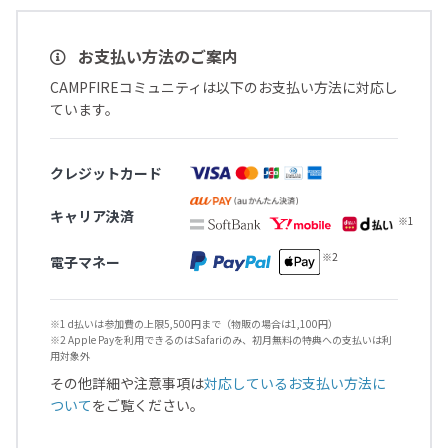
お支払い方法のご案内
CAMPFIREコミュニティは以下のお支払い方法に対応し
ています。
クレジットカード
キャリア決済
電子マネー
※1 d払いは参加費の上限5,500円まで（物販の場合は1,100円）
※2 Apple Payを利用できるのはSafariのみ、初月無料の特典への支払いは利
用対象外
その他詳細や注意事項は
対応しているお支払い方法に
ついて
をご覧ください。