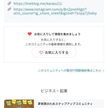
https://lineblog.me/karasu11/
https://www.instagram.com/p/Bn2pnelHjgl/?
utm_source=ig_share_sheet&igshid=7knpp7j3vdxy
お気に入りして情報を集めましょう
お気に入りすると、
このコミュニティの最新情報を通知します。
お気に入りする
このコミュニティへの取材や問題報告等はこちら
ビジネス・起業
夢実現のためステップアップコミュニティ