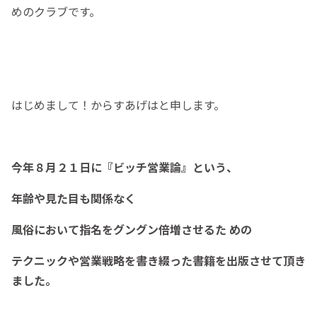
めのクラブです。
はじめまして！からすあげはと申します。
今年８月２１日に『ビッチ営業論』という、
年齢や見た目も関係なく
風俗において指名をグングン倍増させるた めの
テクニックや
営業戦略を書き綴った書籍を出版させて頂き
ました。