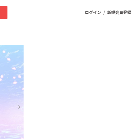
/
求
ログイン
新規会員登録
ニティ
プロダクト
ファッション
スポーツ
ケア
まちづくり・地域活性化