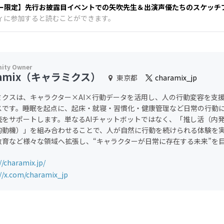
ー限定】先行お披露目イベントでの矢吹先生＆出演声優たちのスケッチ
ィに参加すると読むことができます。
ramix（キャラミクス）
東京都
charamix_jp
ミクスは、キャラクター×AI×行動データを活用し、人の行動変容を支
スです。睡眠を起点に、起床・就寝・習慣化・健康管理など日常の行動
続をサポートします。単なるAIチャットボットではなく、「推し活（内
的動機）」を組み合わせることで、人が自然に行動を続けられる体験を
教育など様々な領域へ拡張し、“キャラクターが日常に存在する未来”を
//charamix.jp/
://x.com/charamix_jp