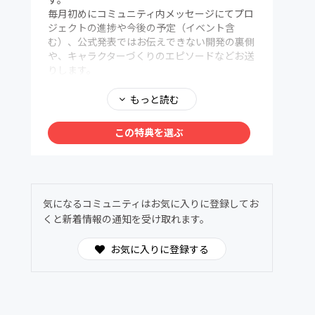
毎月初めにコミュニティ内メッセージにてプロ
ジェクトの進捗や今後の予定（イベント含
む）、公式発表ではお伝えできない開発の裏側
や、キャラクターづくりのエピソードなどお送
りします。
④ スリープストーリーに応募できます。
もっと読む
あなたが書いた物語を、声優が朗読するかもし
れません。応募作品の中から選ばれた作品は、
この特典を選ぶ
スリープストーリーとして配信されます。
⑤ 主催イベントで優先的に前方席をご用意
対象イベントにおいて、一般参加者より優先的
に前方席をご案内いたします。
気になるコミュニティはお気に入りに登録してお
くと新着情報の通知を受け取れます。
＜注意事項＞
※チケットは有料かつ抽選となります。
お気に入りに登録する
※イベント参加に必要な交通費・宿泊費等はご
負担ください。
※主催イベント以外は先行受付および前方席優
遇の対象外となります。
※イベント内容や会場構成により、前方席のご