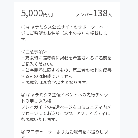
5,000
138
円/月
メンバー
人
① キャラミクス公式サイトのサポーターペー
ジにご希望のお名前（文字のみ）を掲載しま
す。
＜注意事項＞
・支援時に備考欄に掲載を希望されるお名前を
ご記入ください。
・公序良俗に反するもの、第三者の権利を侵害
するものは掲載できません。
・掲載名は20文字以内となります。
② キャラミクス主催イベントへの先行チケッ
トの申し込み権
プレイガイドの抽選ページをコミュニティ内メ
ッセージにてお送りしつつ、アクティビティに
も掲載いたします。
③ プロデューサーより活動報告をお送りしま
す。