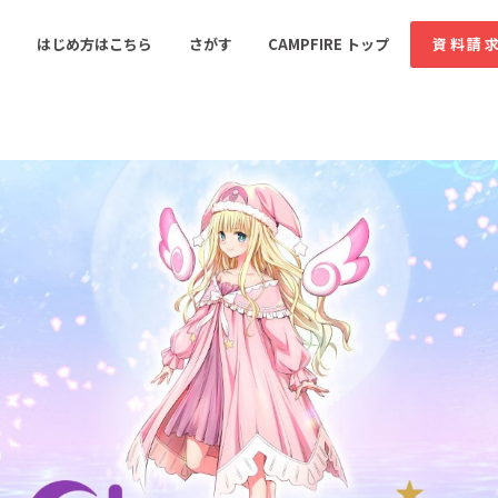
コミュニティ詳細
投稿
はじめ方はこちら
さがす
CAMPFIRE トップ
資料請
すめのコミュニティ
人気のコミュニティ
新着のコミュ
音楽
舞台・パフォーマンス
ゲーム・サービス開発
フード・飲食店
書籍・雑誌出版
アニメ・漫画
ソーシャルグッド
ビューティー・ヘルス