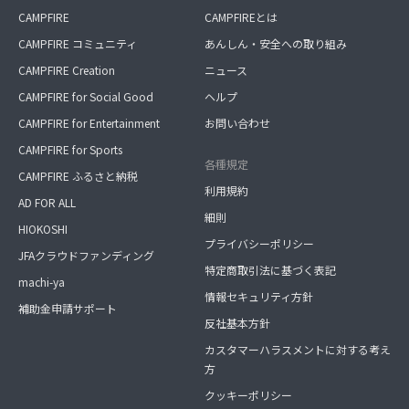
CAMPFIRE
CAMPFIREとは
CAMPFIRE コミュニティ
あんしん・安全への取り組み
CAMPFIRE Creation
ニュース
CAMPFIRE for Social Good
ヘルプ
CAMPFIRE for Entertainment
お問い合わせ
CAMPFIRE for Sports
各種規定
CAMPFIRE ふるさと納税
利用規約
AD FOR ALL
細則
HIOKOSHI
プライバシーポリシー
JFAクラウドファンディング
特定商取引法に基づく表記
machi-ya
情報セキュリティ方針
補助金申請サポート
反社基本方針
カスタマーハラスメントに対する考え
方
クッキーポリシー