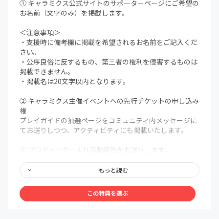
① キャラミクス公式サイトのサポーターページにご希望の
お名前（文字のみ）を掲載します。
＜注意事項＞
・支援時に備考欄に掲載を希望されるお名前をご記入くだ
さい。
・公序良俗に反するもの、第三者の権利を侵害するものは
掲載できません。
・掲載名は20文字以内となります。
② キャラミクス主催イベントへの先行チケットの申し込み
権
プレイガイドの抽選ページをコミュニティ内メッセージに
てお送りしつつ、アクティビティにも掲載いたします。
③ プロデューサーより活動報告をお送りします。
毎月初めにコミュニティ内メッセージにてプロジェクトの
進捗や今後の予定（イベント含む）、公式発表ではお伝え
もっと読む
できない開発の裏側や、キャラクターづくりのエピソード
などお送りします。
この特典を選ぶ
④ スリープストーリーに応募できます。
あなたが書いた物語を、声優が朗読するかもしれません。