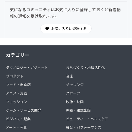
応募作品の中から選ばれた作品は、スリープストーリーと
気になるコミュニティはお気に入りに登録しておくと新着情
して配信されます。
報の通知を受け取れます。
⑤ 主催イベントで優先的に前方席をご用意
対象イベントにおいて、一般参加者より優先的に前方席を
お気に入りに登録する
ご案内いたします。
＜注意事項＞
※チケットは有料かつ抽選となります。
カテゴリー
※イベント参加に必要な交通費・宿泊費等はご負担くださ
い。
テクノロジー・ガジェット
まちづくり・地域活性化
※主催イベント以外は先行受付および前方席優遇の対象外
となります。
プロダクト
音楽
※イベント内容や会場構成により、前方席のご案内ができ
フード・飲食店
チャレンジ
ない場合があります。
アニメ・漫画
スポーツ
ファッション
映像・映画
ゲーム・サービス開発
書籍・雑誌出版
ビジネス・起業
ビューティー・ヘルスケア
アート・写真
舞台・パフォーマンス