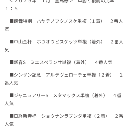
＜２０２５年 １月 全馬券＞ 単勝と複勝の比率
１：５
■鶴舞特別 ハヤテノフクノスケ単複（１着） ２番人
気
■中山金杯 ホウオウビスケッツ単複（着外） ２番人
気
■新春S ミエスペランサ単複（着外） ４番人気
■シンザン記念 アルテヴェローチェ単複（２着） １
番人気
■ジャニュアリーS メタマックス単複（着外） ４番
人気
■日経新春杯 ショウナンラプンタ単複（２着） ２番
人気