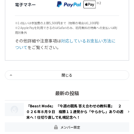
電子マネー
※1 d払いは参加費の上限5,500円まで（物販の場合は1,100円）
※2 Apple Payを利用できるのはSafariのみ、初月無料の特典への支払いは利
用対象外
その他詳細や注意事項は
対応しているお支払い方法に
ついて
をご覧ください。
閉じる
最新の投稿
『Beast Mode』 『今週の競馬 答え合わせの教科書』 ２
０２６年８月９日 複勝１１連発から「やらかし」ありの週
末へ！仕切り直しで札幌記念へ！
メンバー限定