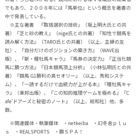
でもあり、２００８年には『馬単位』という概念を著書の
中で発表している。
※主な著書 『取捨選択の技術』（坂上明大氏との共
著）『芝と砂の教え』（nige氏との共著）『知性で競馬を
読み解く方法』（TARO氏との共著）（以上、主婦の友
社）、『自分だけのポジションの築き方』（WAVE出
版）、『新・種牡馬キャラ』『馬券の決定力』『正当化競
馬に勝つ方法』『日本競馬頂上分析』（小林弘明氏との共
著）『競馬 G1勝利の真セオリー』（以上、秀和システ
ム）、『一読するだけで血統力が上がる本』『種牡馬キャ
ラ』（東邦出版）、『この知的推理ゲームを極める』『C
afe'ドアーズと秘密のノート』（以上、総和社）他、多
数。
※関連媒体・執筆媒体 ・netkeiba ・幻冬舎ｐｌｕ
ｓ ・REALSPORTS ・勝ＳＰＡ！