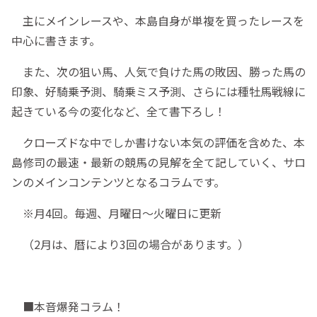
主にメインレースや、本島自身が単複を買ったレースを
中心に書きます。
また、次の狙い馬、人気で負けた馬の敗因、勝った馬の
印象、好騎乗予測、騎乗ミス予測、さらには種牡馬戦線に
起きている今の変化など、全て書下ろし！
クローズドな中でしか書けない本気の評価を含めた、本
島修司の最速・最新の競馬の見解を全て記していく、サロ
ンのメインコンテンツとなるコラムです。
※月4回。毎週、月曜日〜火曜日に更新
（2月は、暦により3回の場合があります。）
■本音爆発コラム！