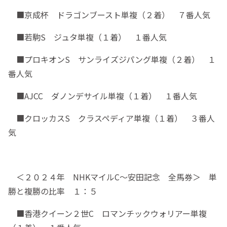
■京成杯 ドラゴンブースト単複（２着） ７番人気
■若駒S ジュタ単複（１着） １番人気
■プロキオンS サンライズジパング単複（２着） １
番人気
■AJCC ダノンデサイル単複（１着） １番人気
■クロッカスS クラスペディア単複（１着） ３番人
気
＜２０２４年 NHKマイルC～安田記念 全馬券＞ 単
勝と複勝の比率 １：５
■香港クイーン２世C ロマンチックウォリアー単複