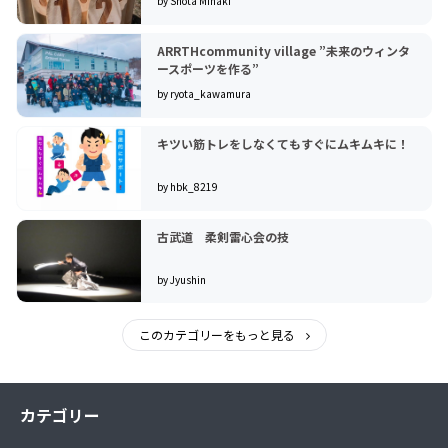
by Shota Minaki
ARRTHcommunity village ”未来のウィンタ
ースポーツを作る”
by ryota_kawamura
キツい筋トレをしなくてもすぐにムキムキに！
by hbk_8219
古武道 柔剣雷心会の技
by Jyushin
このカテゴリーをもっと見る
カテゴリー