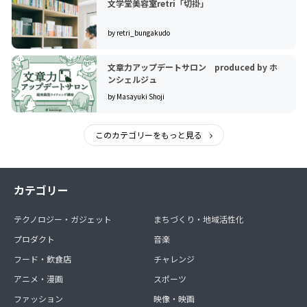
文学堂美容室retri「切掛」
by retri_bungakudo
文章力アップデートサロン produced by ホ
ンシェルジュ
by Masayuki Shoji
このカテゴリーをもっと見る
カテゴリー
テクノロジー・ガジェット
まちづくり・地域活性化
プロダクト
音楽
フード・飲食店
チャレンジ
アニメ・漫画
スポーツ
ファッション
映像・映画