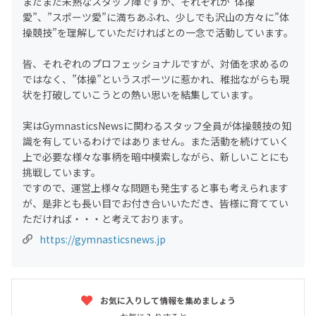
まだまだ未熟なスタッフ陣ですが、それぞれが”体操
愛”、”スポーツ愛”に満ちあふれ、少しでも沢山の方々に”体
操競技”を理解していただければとの一念で活動しています。
皆、それぞれのプロフェッショナルですが、対価を求めるの
ではなく、”体操”というスポーツに惹かれ、稚拙ながらも現
状を打破していこうとの熱い思いを結集しています。
実はGymnasticsNewsに関わるスタッフ全員が体操競技の知
識を有しているわけではありません。また活動を続けていく
上で必要な様々な事柄を暗中模索しながら、新しいことにも
挑戦しています。
ですので、運営上様々な問題も発生すると事も考えられます
が、是非とも長い目でお付き合いいただき、皆様に育ててい
ただければ・・・と考えております。
https://gymnasticsnews.jp
お気に入りして情報を集めましょう