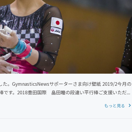
GymnasticsNewsサポーターさま向け壁紙 2019/2今月の
す。2018豊田国際 畠田瞳の段違い平行棒ご支援いただ...
もっと見る