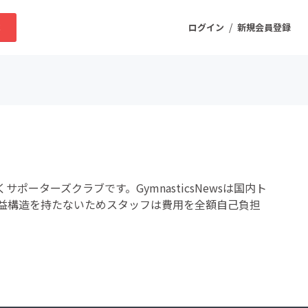
/
求
ログイン
新規会員登録
ニティ
プロダクト
サポーターズクラブです。GymnasticsNewsは国内ト
ファッション
益構造を持たないためスタッフは費用を全額自己負担
スポーツ
ケア
まちづくり・地域活性化