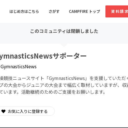
はじめ方はこちら
さがす
CAMPFIRE トップ
資料請
このコミュニティは閉鎖しました
すめのコミュニティ
人気のコミュニティ
新着のコミュ
ymnasticsNewsサポーター
y
GymnasticsNews
音楽
舞台・パフォーマンス
操競技ニュースサイト「GymnasticsNews」を支援していただく
ゲーム・サービス開発
フード・飲食店
プの大会からジュニアの大会まで幅広く取材していますが、収
ています。活動継続のためのご支援をお願いします。
書籍・雑誌出版
アニメ・漫画
ソーシャルグッド
ビューティー・ヘルス
お気に入りに登録する