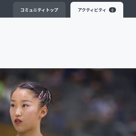
CAMPFIRE for Social Good
CAMPFIRE Creation
コミュニティ
トップ
アクティビティ
6