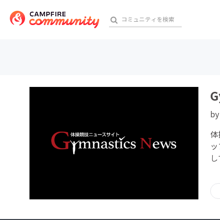
おす
G
b
アート・写真
体
テクノロジー・ガジェット
ッ
し
映像・映画
ビジネス・起業
チャレンジ