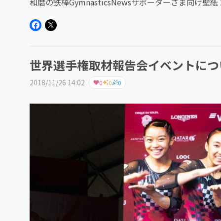
和磨の鉄棒GymnasticsNewsサポーターさま向け壁
プ...
世界選手権取材報告会イベントにつ
2018/11/26 14:02
0
0
0