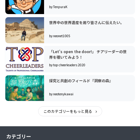
by TenpuraK
世界中の世界遺産を周り皆さんに伝えたい。
by neonet1005
「Let’s open the door!」 チアリーダーの世
界を覗いてみよう！
by top cheerleaders 2020
探究と共創のフィールド『洞察の森』
by neotenykawai
このカテゴリーをもっと見る
カテゴリー