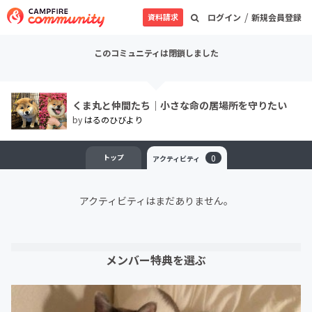
/
資料請求
ログイン
新規会員登録
このコミュニティは閉鎖しました
くま丸と仲間たち｜小さな命の居場所を守りたい
by
はるのひびより
トップ
0
アクティビティ
アクティビティはまだありません。
メンバー特典を選ぶ