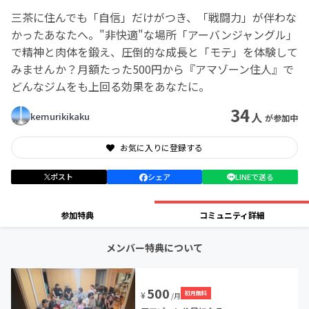
三茶に住んでも「自信」だけがつき、「戦闘力」が伴わな
かったあなたへ。"非快適"な場所「アーバンジャングル」
で精神と肉体を鍛え、圧倒的な成長と「モテ」を体験して
みませんか？月額たった500円から『アマゾーン住人』で
どんなジムをも上回る効果をあなたに。
34
人
kemurikikaku
が参加中
お気に入りに登録する
ポスト
シェア
LINEで送る
参加特典
コミュニティ詳細
メンバー特典について
500
初月無料
¥
/月