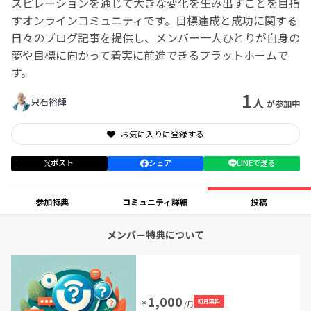
スピレーションを通じて大きな変化を生み出すことを目指
すオンラインコミュニティです。目標達成と成功に関する
日々のブログ記事を提供し、メンバー一人ひとりが自身の
夢や目標に向かって着実に前進できるプラットホームで
す。
1
人
只石裕輝
が参加中
お気に入りに登録する
ポスト
シェア
LINEで送る
参加特典
コミュニティ詳細
投稿
メンバー特典について
1,000
初月無料
¥
/月