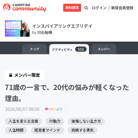
/
資料請求
ログイン
新規会員登録
インスパイアリングエブリデイ
by
只石裕輝
トップ
906
メンバー
アクティビティ
メンバー限定
71歳の一言で、20代の悩みが軽くなった
理由。
2026/08/07 08:00
0
0
0
人生を変える言葉
行動力
後悔しない生き方
人生時間
経営者マインド
挑戦する勇気