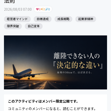
法則
2026/08/03 07:00
0
0
0
経営者マインド
目標達成
成長戦略
起業家精神
限界突破
自己変革
このアクティビティはメンバー限定公開です。
コミュニティのメンバーになると、読むことができます。