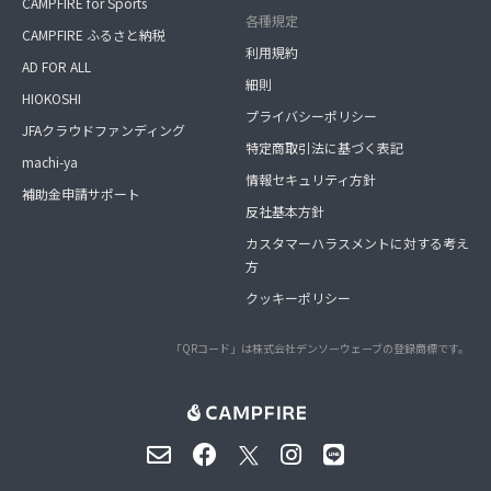
CAMPFIRE for Sports
各種規定
CAMPFIRE ふるさと納税
利用規約
AD FOR ALL
細則
HIOKOSHI
プライバシーポリシー
JFAクラウドファンディング
特定商取引法に基づく表記
machi-ya
情報セキュリティ方針
補助金申請サポート
反社基本方針
カスタマーハラスメントに対する考え
方
クッキーポリシー
「QRコード」は株式会社デンソーウェーブの登録商標です。