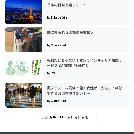
日本の日常を楽しく！！
by Takuya Ota
闇に葬られる犬猫の命を救う
by OkuboChiho
転職だけじゃない！オンラインキャリア相談サ
ービス CAREER PLANTS
by ReCH
風テラス ～風俗で働く女性が、安心して相談
できる窓口を作りたい！～
by whitehands
このカテゴリーをもっと見る