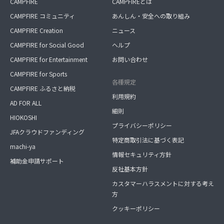
CAMPFIRE
CAMPFIREとは
CAMPFIRE コミュニティ
あんしん・安全への取り組み
CAMPFIRE Creation
ニュース
CAMPFIRE for Social Good
ヘルプ
CAMPFIRE for Entertainment
お問い合わせ
CAMPFIRE for Sports
各種規定
CAMPFIRE ふるさと納税
利用規約
AD FOR ALL
細則
HIOKOSHI
プライバシーポリシー
JFAクラウドファンディング
特定商取引法に基づく表記
machi-ya
情報セキュリティ方針
補助金申請サポート
反社基本方針
カスタマーハラスメントに対する考え
方
クッキーポリシー