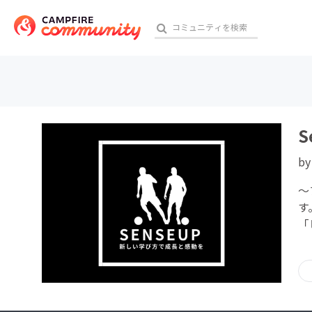
おす
b
アート・写真
〜
テクノロジー・ガジェット
す
「
映像・映画
ビジネス・起業
チャレンジ