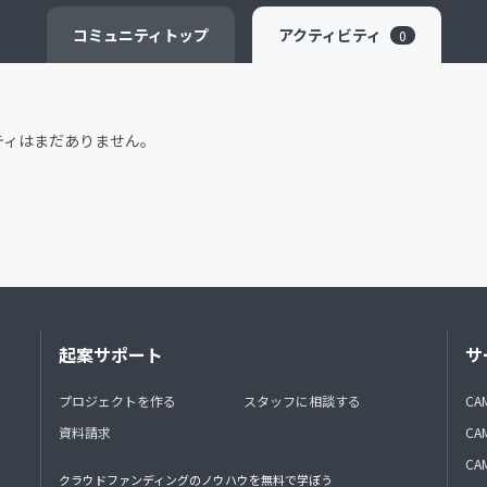
CAMPFIRE for Social Good
CAMPFIRE Creation
コミュニティ
トップ
アクティビティ
0
ティはまだありません。
起案サポート
サ
プロジェクトを作る
スタッフに相談する
CA
資料請求
CA
CAM
クラウドファンディングのノウハウを無料で学ぼう