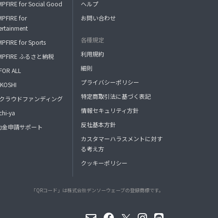
PFIRE for Social Good
ヘルプ
PFIRE for
お問い合わせ
ertainment
各種規定
PFIRE for Sports
利用規約
MPFIRE ふるさと納税
細則
FOR ALL
プライバシーポリシー
KOSHI
特定商取引法に基づく表記
FAクラウドファンディング
情報セキュリティ方針
hi-ya
反社基本方針
助金申請サポート
カスタマーハラスメントに対す
る考え方
クッキーポリシー
「QRコード」は株式会社デンソーウェーブの登録商標です。