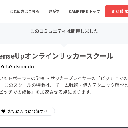
はじめ方はこちら
さがす
CAMPFIRE トップ
資料請
このコミュニティは閉鎖しました
すめのコミュニティ
人気のコミュニティ
新着のコミュ
SenseUpオンラインサッカースクール
y
YutaYotsumoto
音楽
舞台・パフォーマンス
フットボーラーの学校〜 サッカープレイヤーの「ピッチ上で
ゲーム・サービス開発
フード・飲食店
。 このスクールの特徴は、 チーム戦術・個人テクニック解説
ピッチでの成長」を加速させる点にあります。
書籍・雑誌出版
アニメ・漫画
ソーシャルグッド
ビューティー・ヘルス
お気に入りに登録する