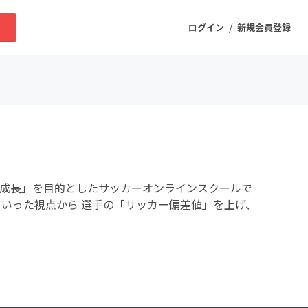
/
求
ログイン
新規会員登録
ニティ
プロダクト
の成長」を目的としたサッカーオンラインスクールで
ファッション
といった視点から 選手の「サッカー偏差値」を上げ、
スポーツ
ケア
まちづくり・地域活性化