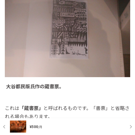
大谷都民版氏作の蔵書票。
これは
「蔵書票」
と呼ばれるものです。「書票」と省略さ
れる場合もあります。
¥500
/月
蔵書票とは、
「書籍に貼り付けて、その所有者を示す道