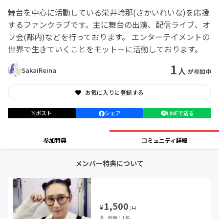
舞台を中心に活動している栄井玲那(さかいれいな)を応援
するファンクラブです。主に舞台の出演、配信ライブ、オ
フ会(都内)などを行っております。 エンターテイメントの
世界で生きていくことをモットーに活動しております。
1
人
SakaiReina
が参加中
お気に入りに登録する
ポスト
シェア
LINEで送る
参加特典
コミュニティ詳細
メンバー特典について
1,500
¥
/月
参加：1名