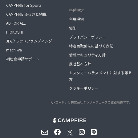
CAMPFIRE for Sports
各種規定
CAMPFIRE ふるさと納税
利用規約
AD FOR ALL
細則
HIOKOSHI
プライバシーポリシー
JFAクラウドファンディング
特定商取引法に基づく表記
machi-ya
情報セキュリティ方針
補助金申請サポート
反社基本方針
カスタマーハラスメントに対する考え
方
クッキーポリシー
「QRコード」は株式会社デンソーウェーブの登録商標です。