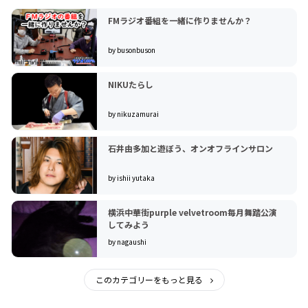
FMラジオ番組を一緒に作りませんか？
by busonbuson
NIKUたらし
by nikuzamurai
石井由多加と遊ぼう、オンオフラインサロン
by ishii yutaka
横浜中華街purple velvetroom毎月舞踏公演
してみよう
by nagaushi
このカテゴリーをもっと見る