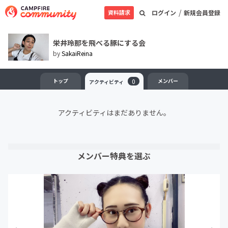
/
資料請求
ログイン
新規会員登録
栄井玲那を飛べる豚にする会
by
SakaiReina
トップ
0
メンバー
アクティビティ
アクティビティはまだありません。
メンバー特典を選ぶ