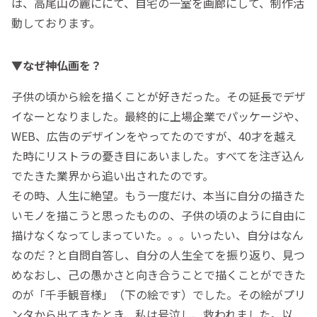
は、高尾山の麓ににて、自宅の一室を画廊にして、制作活
動しております。
▼なぜ神仏画を？
子供の頃から絵を描くことが好きだった。その延長でデザ
イなーとなりました。最終的に上場企業でパッケージや、
WEB、広告のデザインをやってたのですが、40才を越え
た時にリストラの憂き目にあいました。すべてを注ぎ込ん
でたきた業界から追い出されたのです。
その時、人生に絶望。もう一度だけ、本当に自分の描きた
いモノを描こうと思ったものの、子供の頃のように自由に
描けなくなってしまっていた。。。いったい、自分はなん
なのだ？と自問自答し、自分の人生全てを振り返り、見つ
めなおし、己の愚かさと向き合うことで描くことができた
のが「千手観音様」（下の絵です）でした。その絵がプリ
ンタから出てきたとき、私は号泣し、救われました。以