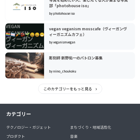
部「photohouse iso」
by photohouse iso
vegan veganism mosscafe（ヴィーガンヴ
ィーガニズムカフェ）
by veganismvegan
彫刻師 新野佑一のパトロン募集
by niino_choukoku
このカテゴリーをもっと見る
カテゴリー
テクノロジー・ガジェット
まちづくり・地域活性化
プロダクト
音楽