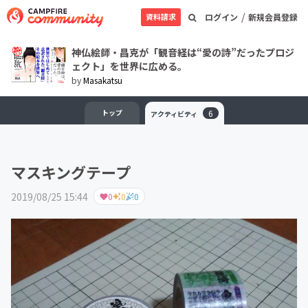
/
資料請求
ログイン
新規会員登録
神仏絵師・昌克が「観音経は“愛の詩”だったプロジ
ェクト」を世界に広める。
by
Masakatsu
トップ
6
アクティビティ
マスキングテープ
2019/08/25 15:44
0
0
0