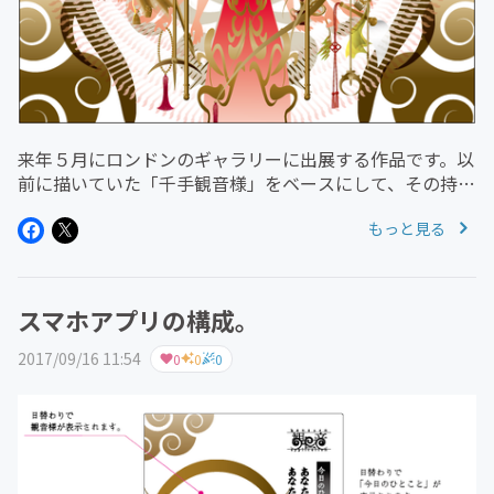
来年５月にロンドンのギャラリーに出展する作品です。以
前に描いていた「千手観音様」をベースにして、その持物
を千手観音様を守る二十八部衆と風神・雷神のイメージで
もっと見る
アレンジしました。「雷神の斧」「風神の弓」「梵天の
矢」「帝釈天の矢」「金色孔雀...
スマホアプリの構成。
2017/09/16 11:54
0
0
0