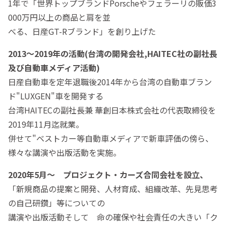
1年で「世界トップブランドPorscheやフェラーリの販価3
000万円以上の商品と肩を並
べる、日産GT-Rブランド」を創り上げた
2013～2019年の活動(台湾の開発会社,HAITEC社の副社長
及び自動車メディア活動)
日産自動車を定年退職後2014年から台湾の自動車ブラン
ド"LUXGEN"車を開発する
台湾HAITECの副社長兼 華創日本株式会社の代表取締役を
2019年11月迄就業。
併せて"ベストカー等自動車メディアで新車評価の傍ら、
様々な講演や出版活動を実施。
2020年5月～ プロジェクト・カーズ合同会社を設立、
「新規商品の提案と開発、人材育成、組織改革、先見思考
の自己研鑽」等についての
講演や出版活動そして 命の確保や社会責任の大きい「ク