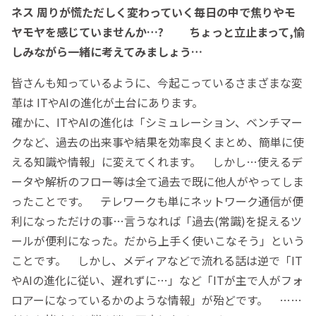
ネス 周りが慌ただしく変わっていく毎日の中で焦りやモ
ヤモヤを感じていませんか…? ちょっと立止まって,愉
しみながら一緒に考えてみましょう…
皆さんも知っているように、今起こっているさまざまな変
革は ITやAIの進化が土台にあります。
確かに、ITやAIの進化は「シミュレーション、ベンチマー
クなど、過去の出来事や結果を効率良くまとめ、簡単に使
える知識や情報」に変えてくれます。 しかし…使えるデ
ータや解析のフロー等は全て過去で既に他人がやってしま
ったことです。 テレワークも単にネットワーク通信が便
利になっただけの事…言うなれば「過去(常識)を捉えるツ
ールが便利になった。だから上手く使いこなそう」という
ことです。 しかし、メディアなどで流れる話は逆で「IT
やAIの進化に従い、遅れずに…」など「ITが主で人がフォ
ロアーになっているかのような情報」が殆どです。 ……