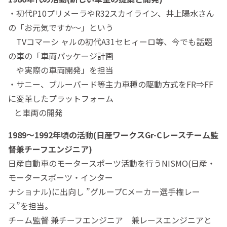
・初代P10プリメーラやR32スカイライン、井上陽水さん
の「お元気ですか～」という
TVコマーシ ャルの初代A31セヒィーロ等、今でも話題
の車の「車両パッケージ計画
や実際の車両開発」を担当
・サニー、ブルーバード等主力車種の駆動方式をFR⇒FF
に変革したプラットフォーム
と車両の開発
1989～1992年頃の活動(日産ワークスGr-Cレースチーム監
督兼チーフエンジニア)
日産自動車のモータースポーツ活動を行うNISMO(日産・
モータースポーツ・インター
ナショナル)に出向し ”グループCメーカー選手権レー
ス”を担当。
チーム監督 兼チーフエンジニア 兼レースエンジニアと