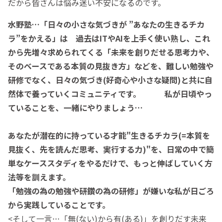
だから皆さんは悩み迷い不安になるのです。
水野塾…「日々の小さな気づきが ”あなたの生きるチカ
ラ”をかえる」は 過去はITやAIを上手く使い熟し、これ
から先増々求められてくる「未来を創りだせる思考力や、
そのベースである本質の見抜き方」などを、難しい勉強や
研修でなく、日々の気づき(好奇心や小さな疑問)と共に
自
然体で養っていくコミュニティです。 私が日頃やっ
ていることを、一緒にやりましょう…
あなたが潜在的に持っている才能"生きるチカラ(=本質を
見抜く、先を読んだ思考、実行する力)"を、日常の中で簡
単なケーススタディをやるだけで、もっと伸ばしていく方
法等を訓えます。
「勉強の為の勉強や研鑽の為の研修」が嫌いな私が日ごろ
から実践していることです。
<そして一言…「無(ない)から有(ある)」を創りだす未来