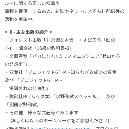
ルマに関する正しい知識や
情報を提供」する為の、雑誌やネットによる有料配信等の
活動を実施中。
< Ⅱ- 主な出版の紹介 >
・フォレスト出版「非常識な本質」・すばる舎「匠の
心」・講談社「16歳の教科書-2」
・文藝春秋「バカになれ! カリスマエンジニア”ゼロから
の発想術”」、
・双葉社「プロジェクトGT-R…知られざる成功の真実」
及び 「プロジェクトGT-R…
常識外れの仕事術」
・講談社BC(ムック本)「水野和敏スペシャル」 及び
「別冊水野和敏」
・その他 様々な共著等があります
(詳しくは以下のホームページをご参照ください)
水野和敏HP:
https://r.goope.jp/k-mizuno
、プロジェク