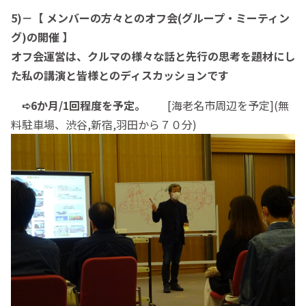
5)－【 メンバーの方々とのオフ会(グループ・ミーティン
グ)の開催 】
オフ会運営は、クルマの様々な話と先行の思考を題材にし
た私の講演と皆様とのディスカッションです
➪6か月/1回程度を予定。
[海老名市周辺を予定](無
料駐車場、渋谷,新宿,羽田から７０分)