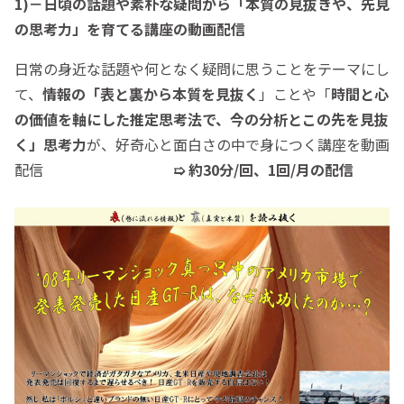
1)－日頃の話題や素朴な疑問から「本質の見抜きや、先見
の思考力」を育てる講座の動画配信
日常の身近な話題や何となく疑問に思うことをテーマにし
て、
情報の「表と裏から本質を見抜く
」ことや「
時間と心
の価値を軸にした推定思考法で、今の分析とこの先を見抜
く」思考力
が、好奇心と面白さの中で身につく講座を動画
配信
➯ 約30分/回、1回/月の配信