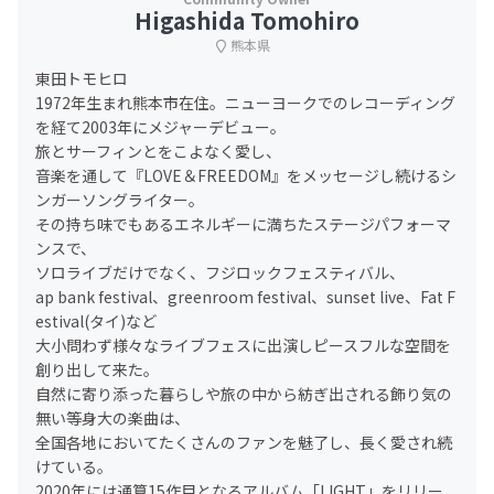
Higashida Tomohiro
熊本県
東田トモヒロ
1972年生まれ熊本市在住。ニューヨークでのレコーディング
を経て2003年にメジャーデビュー。
旅とサーフィンとをこよなく愛し、
音楽を通して『LOVE＆FREEDOM』をメッセージし続けるシ
ンガーソングライター。
その持ち味でもあるエネルギーに満ちたステージパフォーマ
ンスで、
ソロライブだけでなく、フジロックフェスティバル、
ap bank festival、greenroom festival、sunset live、Fat F
estival(タイ)など
大小問わず様々なライブフェスに出演しピースフルな空間を
創り出して来た。
自然に寄り添った暮らしや旅の中から紡ぎ出される飾り気の
無い等身大の楽曲は、
全国各地においてたくさんのファンを魅了し、長く愛され続
けている。
2020年には通算15作目となるアルバム「LIGHT」をリリー