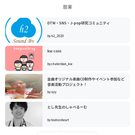
音楽
DTM・SNS・J-pop研究コミュニティ
by h2_2020
kw coin
by chabiribon_kw
全曲オリジナル楽曲CD制作やイベント参加など
音楽活動プロジェクト！
by njiy
とし先生のしゃべるーむ
by toshinsheart