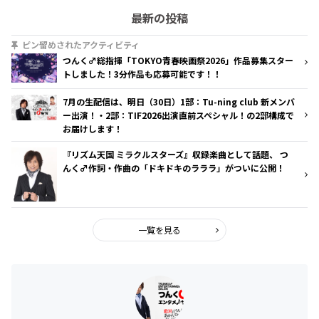
最新の投稿
ピン留めされたアクティビティ
つんく♂総指揮「TOKYO青春映画祭2026」作品募集スター
トしました！3分作品も応募可能です！！
7月の生配信は、明日（30日）1部：Tu-ning club 新メンバ
ー出演！・2部：TIF2026出演直前スペシャル！の2部構成で
お届けします！
『リズム天国 ミラクルスターズ』収録楽曲として話題、 つ
んく♂作詞・作曲の「ドキドキのラララ」がついに公開！
一覧を見る