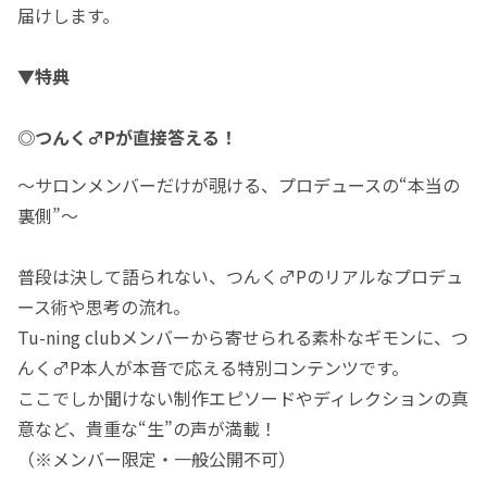
届けします。
▼特典
◎
つんく♂Pが直接答える！
〜サロンメンバーだけが覗ける、プロデュースの“本当の
裏側”〜
普段は決して語られない、つんく♂Pのリアルなプロデュ
ース術や思考の流れ。
Tu-ning clubメンバーから寄せられる素朴なギモンに、つ
んく♂P本人が本音で応える特別コンテンツです。
ここでしか聞けない制作エピソードやディレクションの真
意など、貴重な“生”の声が満載！
（※メンバー限定・一般公開不可）