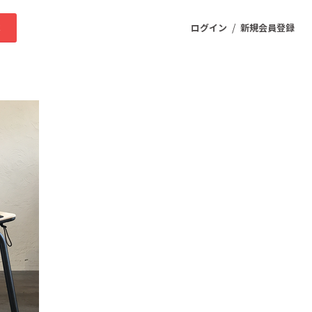
/
求
ログイン
新規会員登録
ニティ
プロダクト
ファッション
スポーツ
ケア
まちづくり・地域活性化