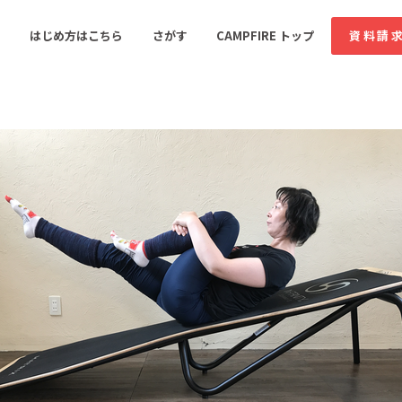
コミュニティ詳細
はじめ方はこちら
さがす
CAMPFIRE トップ
資料請
すめのコミュニティ
人気のコミュニティ
新着のコミュ
音楽
舞台・パフォーマンス
ゲーム・サービス開発
フード・飲食店
書籍・雑誌出版
アニメ・漫画
ソーシャルグッド
ビューティー・ヘルス