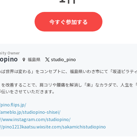
今すぐ参加する
iopino
福島県
studio_pino
めば世界は変わる」をコンセプトに、福島県いわき市にて「坂道ピラテ
」を改善することで、肩コリや腰痛を解消し「楽」なカラダで、人生を
手伝いをさせていただきます。
/pino.flips.jp/
/ameblo.jp/studiopino-shisei/
://www.instagram.com/studiopino/
://pino1213kaatsu.wixsite.com/sakamichistudiopino