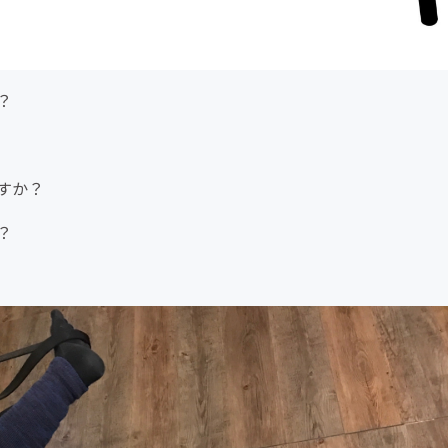
？
すか？
？