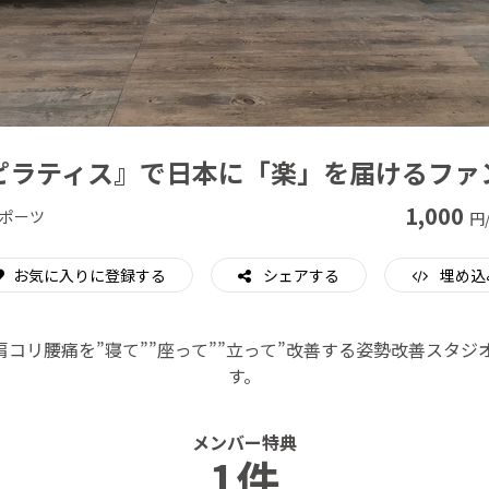
CAMPFIRE for Social Good
CAMPFIRE Creation
ピラティス』で日本に「楽」を届けるファ
1,000
ポーツ
円
お気に入りに登録する
シェアする
埋め込
コリ腰痛を”寝て””座って””立って”改善する姿勢改善スタジオ
す。
メンバー特典
1件