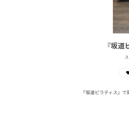
『坂道
ス
『坂道ピラティス』で肩