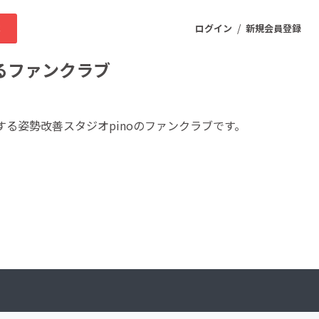
/
求
ログイン
新規会員登録
るファンクラブ
ニティ
する姿勢改善スタジオpinoのファンクラブです。
プロダクト
ファッション
スポーツ
ケア
まちづくり・地域活性化