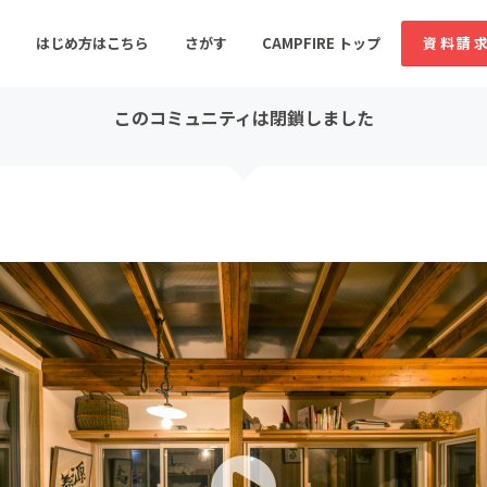
コミュニティ詳細
はじめ方はこちら
さがす
CAMPFIRE トップ
資料請
このコミュニティは閉鎖しました
すめのコミュニティ
人気のコミュニティ
新着のコミュ
音楽
舞台・パフォーマンス
ゲーム・サービス開発
フード・飲食店
書籍・雑誌出版
アニメ・漫画
ソーシャルグッド
ビューティー・ヘルス