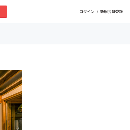
/
求
ログイン
新規会員登録
ニティ
プロダクト
ファッション
スポーツ
ケア
まちづくり・地域活性化