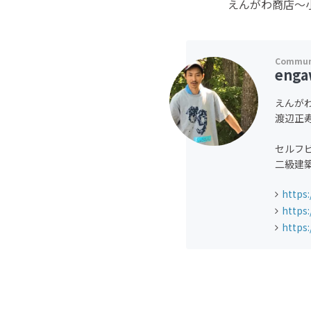
えんがわ商店〜
enga
えんが
渡辺正
セルフ
二級建
https
https
https