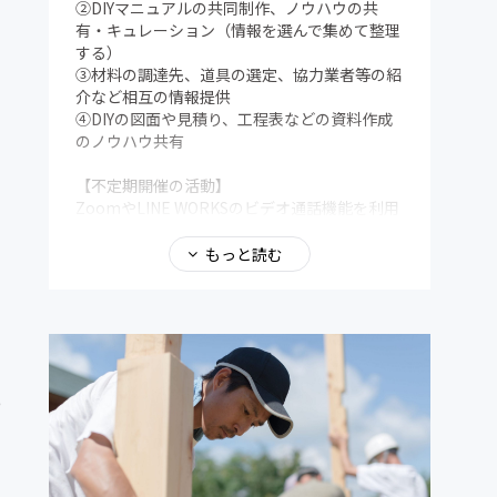
②DIYマニュアルの共同制作、ノウハウの共
有・キュレーション（情報を選んで集めて整理
する）
③材料の調達先、道具の選定、協力業者等の紹
介など相互の情報提供
④DIYの図面や見積り、工程表などの資料作成
のノウハウ共有
【不定期開催の活動】
ZoomやLINE WORKSのビデオ通話機能を利用
したオンライン上での活動が基本です。いずれ
は長野県を中心とした各地でのオフラインの活
もっと読む
動の場も設ける予定です。
⑤DIYの共同プロジェクト
⑥アップデート会（会議・交流会）
※オンライン以外の活動の交通費や滞在費、食
事代等は、別途自己負担となります。
っ