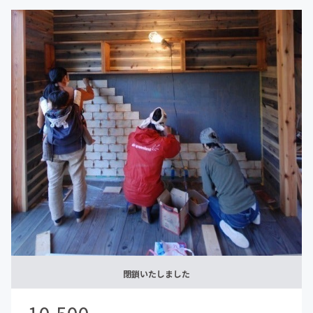
【不定期開催の活動】
ZoomやLINE WORKSのビデオ通話機能を利用したオンラ
イン上での活動が基本です。いずれは長野県を中心とした
各地でのオフラインの活動の場も設ける予定です。
⑤DIYの共同プロジェクト
⑥アップデート会（会議・交流会）
※オンライン以外の活動の交通費や滞在費、食事代等は、
別途自己負担となります。
閉鎖いたしました