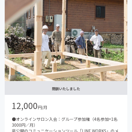
【不定期開催の活動】
ZoomやLINE WORKSのビデオ通話機能を利用したオンラ
イン上での活動が基本です。いずれは長野県を中心とした
各地でのオフラインの活動の場も設ける予定です。
⑤DIYの共同プロジェクト
⑥アップデート会（会議・交流会）
※オンライン以外の活動の交通費や滞在費、食事代等は、
別途自己負担となります。
閉鎖いたしました
12,000
円/月
●オンラインサロン入会：グループ参加権（4名参加=1名
3000円／月）
非公開のコミュニケーションツール「LINE WORKS」のメ