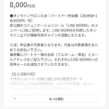
8,000
円/月
●オンラインサロン入会：パートナー参加権（2名参加=1
名4000円／月）
非公開のコミュニケーションツール「LINE WORKS」のメ
ンバーに2名ご招待します。LINE WORKSを利用したオン
ライン上での情報共有がメインの活動になります。
※注）申込者が代表者となります。代金は代表者様がまと
めてお支払い下さい。
備考欄にパートナー様の名前（フルネーム・実名）とメー
ルアドレスをご記入下さい。それぞれにLINE WORKSへの
招待メールを送信させていただきます。
【主な活動内容】
①サロンメンバーが取り組むDIYの相互サポート
②DIYマニュアルの共同制作、ノウハウの共有・キュレー
ション（情報を選んで集めて整理する）
③材料の調達先、道具の選定、協力業者等の紹介など相互
の情報提供
もっと読む
④DIYの図面や見積り、工程表などの資料作成のノウハウ
共有