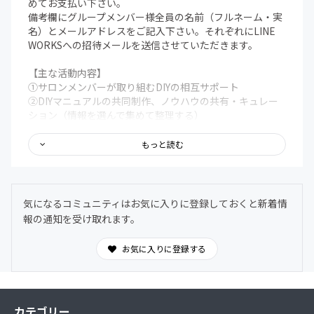
めてお支払い下さい。
備考欄にグループメンバー様全員の名前（フルネーム・実
名）とメールアドレスをご記入下さい。それぞれにLINE
WORKSへの招待メールを送信させていただきます。
【主な活動内容】
①サロンメンバーが取り組むDIYの相互サポート
②DIYマニュアルの共同制作、ノウハウの共有・キュレー
ション（情報を選んで集めて整理する）
③材料の調達先、道具の選定、協力業者等の紹介など相互
の情報提供
もっと読む
④DIYの図面や見積り、工程表などの資料作成のノウハウ
共有
【不定期開催の活動】
気になるコミュニティはお気に入りに登録しておくと新着情
ZoomやLINE WORKSのビデオ通話機能を利用したオンラ
報の通知を受け取れます。
イン上での活動が基本です。いずれは長野県を中心とした
各地でのオフラインの活動の場も設ける予定です。
お気に入りに登録する
⑤DIYの共同プロジェクト
⑥アップデート会（会議・交流会）
※オンライン以外の活動の交通費や滞在費、食事代等は、
カテゴリー
別途自己負担となります。