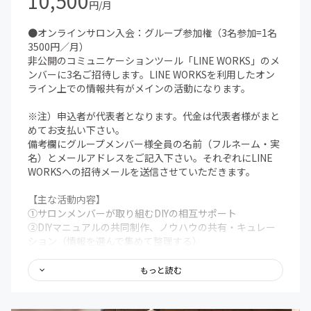
10,500
円/月
●オンラインサロン入会：グループ参加権（3名参加=1名
3500円／月）
非公開のコミュニケーションツール「LINE WORKS」のメ
ンバーに3名ご招待します。LINE WORKSを利用したオン
ライン上での情報共有がメインの活動になります。
※注）申込者が代表者となります。代金は代表者様がまと
めてお支払い下さい。
備考欄にグループメンバー様全員の名前（フルネーム・実
名）とメールアドレスをご記入下さい。それぞれにLINE
WORKSへの招待メールを送信させていただきます。
【主な活動内容】
①サロンメンバーが取り組むDIYの相互サポート
②DIYマニュアルの共同制作、ノウハウの共有・キュレー
ション（情報を選んで集めて整理する）
③材料の調達先、道具の選定、協力業者等の紹介など相互
の情報提供
もっと読む
④DIYの図面や見積り、工程表などの資料作成のノウハウ
共有