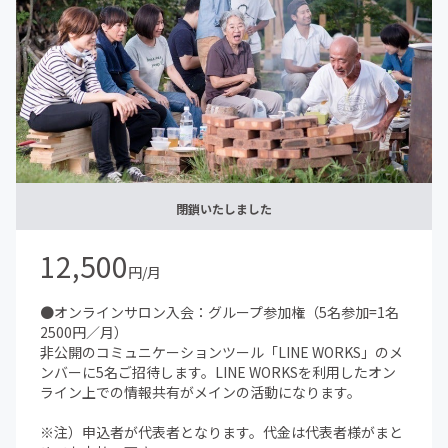
⑤DIYの共同プロジェクト
⑥アップデート会（会議・交流会）
※オンライン以外の活動の交通費や滞在費、食事代等は、
別途自己負担となります。
閉鎖いたしました
12,500
円/月
●オンラインサロン入会：グループ参加権（5名参加=1名
2500円／月）
非公開のコミュニケーションツール「LINE WORKS」のメ
ンバーに5名ご招待します。LINE WORKSを利用したオン
ライン上での情報共有がメインの活動になります。
※注）申込者が代表者となります。代金は代表者様がまと