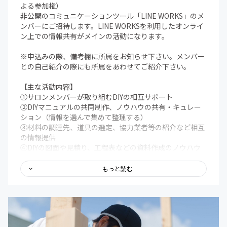
よる参加権）
非公開のコミュニケーションツール「LINE WORKS」のメ
ンバーにご招待します。LINE WORKSを利用したオンライ
ン上での情報共有がメインの活動になります。
※申込みの際、備考欄に所属をお知らせ下さい。メンバー
との自己紹介の際にも所属をあわせてご紹介下さい。
【主な活動内容】
①サロンメンバーが取り組むDIYの相互サポート
②DIYマニュアルの共同制作、ノウハウの共有・キュレー
ション（情報を選んで集めて整理する）
③材料の調達先、道具の選定、協力業者等の紹介など相互
の情報提供
④DIYの図面や見積り、工程表などの資料作成のノウハウ
共有
もっと読む
【不定期開催の活動】
ZoomやLINE WORKSのビデオ通話機能を利用したオンラ
イン上での活動が基本です。いずれは長野県を中心とした
各地でのオフラインの活動の場も設ける予定です。
⑤DIYの共同プロジェクト