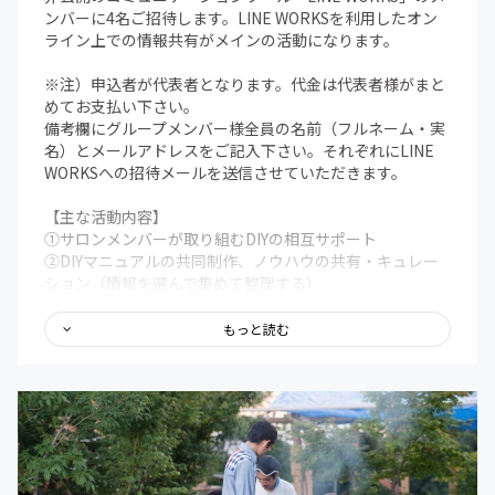
ンバーに4名ご招待します。LINE WORKSを利用したオン
ライン上での情報共有がメインの活動になります。
※注）申込者が代表者となります。代金は代表者様がまと
めてお支払い下さい。
備考欄にグループメンバー様全員の名前（フルネーム・実
名）とメールアドレスをご記入下さい。それぞれにLINE
WORKSへの招待メールを送信させていただきます。
【主な活動内容】
①サロンメンバーが取り組むDIYの相互サポート
②DIYマニュアルの共同制作、ノウハウの共有・キュレー
ション（情報を選んで集めて整理する）
③材料の調達先、道具の選定、協力業者等の紹介など相互
の情報提供
もっと読む
④DIYの図面や見積り、工程表などの資料作成のノウハウ
共有
【不定期開催の活動】
ZoomやLINE WORKSのビデオ通話機能を利用したオンラ
イン上での活動が基本です。いずれは長野県を中心とした
各地でのオフラインの活動の場も設ける予定です。