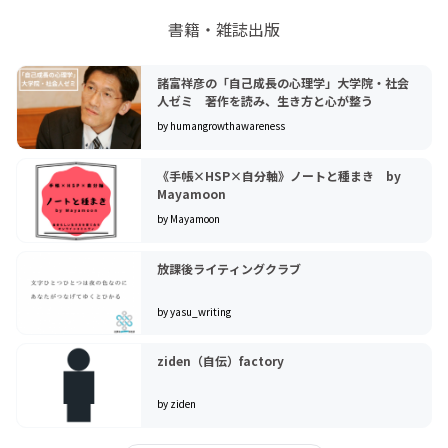
書籍・雑誌出版
諸富祥彦の「自己成長の心理学」大学院・社会
人ゼミ 著作を読み、生き方と心が整う
by humangrowthawareness
《手帳×HSP×自分軸》ノートと種まき by
Mayamoon
by Mayamoon
放課後ライティングクラブ
by yasu_writing
ziden（自伝）factory
by ziden