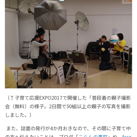
（↑子育て応援EXPO2017で開催した「普段着の親子撮影
会（無料）の様子。2日間で50組以上の親子の写真を撮影
しました。）
また、誌面の発行が4か月おきなので、その間に子育て中
の方へ伝えたいことは、ブログ「
こらんの裏庭
」や、
face