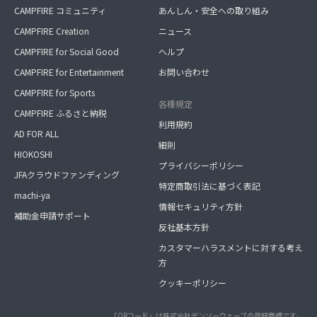
CAMPFIRE コミュニティ
あんしん・安全への取り組み
CAMPFIRE Creation
ニュース
CAMPFIRE for Social Good
ヘルプ
CAMPFIRE for Entertainment
お問い合わせ
CAMPFIRE for Sports
各種規定
CAMPFIRE ふるさと納税
利用規約
AD FOR ALL
細則
HIOKOSHI
プライバシーポリシー
JFAクラウドファンディング
特定商取引法に基づく表記
machi-ya
情報セキュリティ方針
補助金申請サポート
反社基本方針
カスタマーハラスメントに対する考え
方
クッキーポリシー
「QRコード」は株式会社デンソーウェーブの登録商標です。