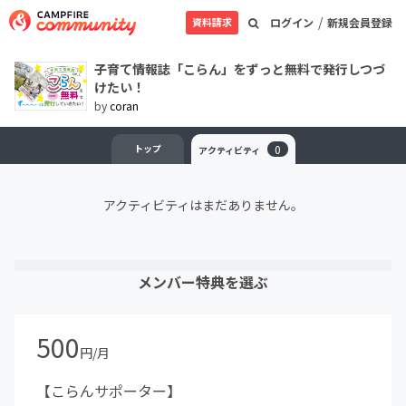
/
資料請求
ログイン
新規会員登録
子育て情報誌「こらん」をずっと無料で発行しつづ
けたい！
by
coran
トップ
0
アクティビティ
アクティビティはまだありません。
メンバー特典を選ぶ
500
円/月
【こらんサポーター】