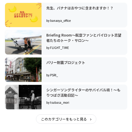
先生、バナナはおやつに含まれますか！？
by banaoya_office
Briefing Room～航空ファンとパイロット志望
者たちのトーク・サロン～
by FLIGHT_TIME
パリー耐震プロジェクト
by PSRI_
シンガーソングライターのサバイバル術！〜も
りつばさ活動日記〜
by tsubasa_mori
このカテゴリーをもっと見る