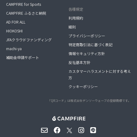
CAMPFIRE for Sports
各種規定
CAMPFIRE ふるさと納税
利用規約
AD FOR ALL
細則
HIOKOSHI
プライバシーポリシー
JFAクラウドファンディング
特定商取引法に基づく表記
machi-ya
情報セキュリティ方針
補助金申請サポート
反社基本方針
カスタマーハラスメントに対する考え
方
クッキーポリシー
「QRコード」は株式会社デンソーウェーブの登録商標です。