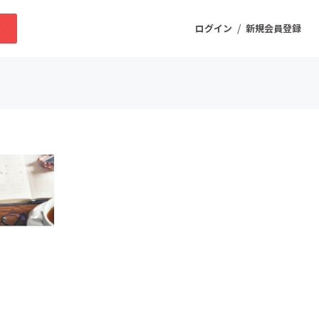
/
求
ログイン
新規会員登録
ニティ
プロダクト
ファッション
スポーツ
ケア
まちづくり・地域活性化