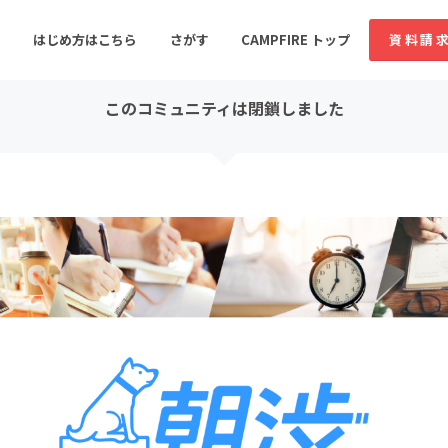
コミュニティ詳細
投稿
はじめ方はこちら
さがす
CAMPFIRE トップ
資料請
このコミュニティは閉鎖しました
すめのコミュニティ
人気のコミュニティ
新着のコミュ
音楽
舞台・パフォーマンス
ゲーム・サービス開発
フード・飲食店
書籍・雑誌出版
アニメ・漫画
ソーシャルグッド
ビューティー・ヘルス