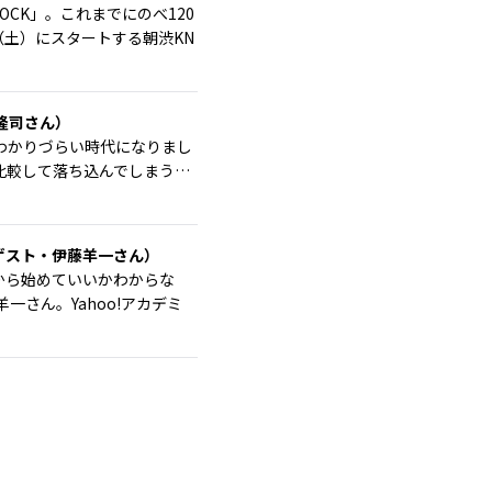
CK」。これまでにのべ120
（土）にスタートする朝渋KN
 隆司さん）
わかりづらい時代になりまし
比較して落ち込んでしまう…
（ゲスト・伊藤羊一さん）
から始めていいかわからな
さん。Yahoo!アカデミ