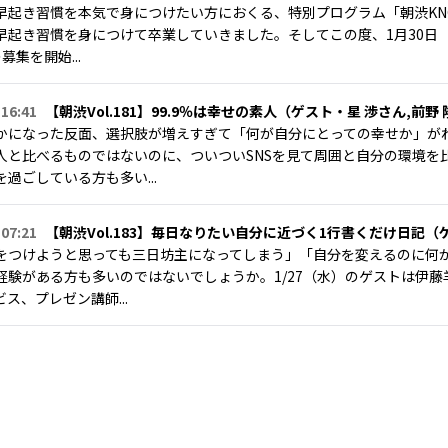
早起き習慣を本気で身につけたい方におくる、特別プログラム「朝渋KNO
早起き習慣を身につけて卒業していきました。そしてこの度、1月30日
募集を開始...
 16:41
【朝渋Vol.181】99.9％は幸せの素人（ゲスト・星 渉さん,前野
かになった反面、選択肢が増えすぎて「何が自分にとっての幸せか」が
人と比べるものではないのに、ついついSNSを見て周囲と自分の環境を
過ごしている方も多い...
 07:21
【朝渋Vol.183】毎日なりたい自分に近づく1行書くだけ日記
をつけようと思っても三日坊主になってしまう」「自分を変えるのに何
経験がある方も多いのではないでしょうか。1/27（水）のゲストは伊藤羊一
ス、プレゼン講師...