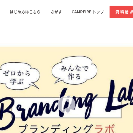
コミュニティ詳細
はじめ方はこちら
さがす
CAMPFIRE トップ
資料請
すめのコミュニティ
人気のコミュニティ
新着のコミュ
音楽
舞台・パフォーマンス
ゲーム・サービス開発
フード・飲食店
書籍・雑誌出版
アニメ・漫画
ソーシャルグッド
ビューティー・ヘルス