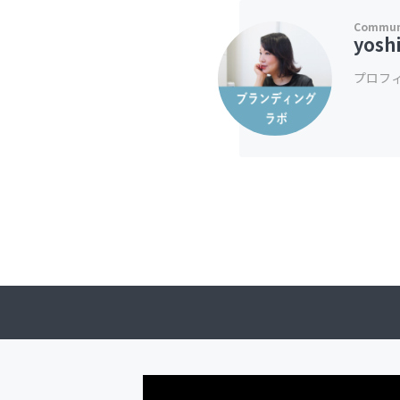
yosh
プロフ